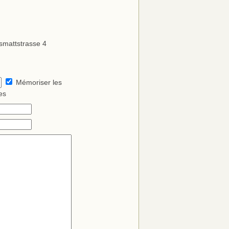
smattstrasse 4
Mémoriser les
es