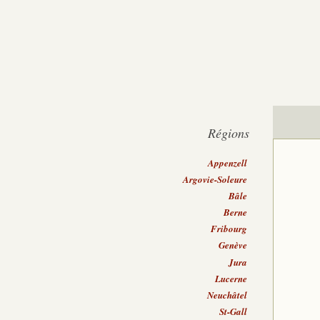
Régions
Appenzell
Argovie-Soleure
Bâle
Berne
Fribourg
Genève
Jura
Lucerne
Neuchâtel
St-Gall