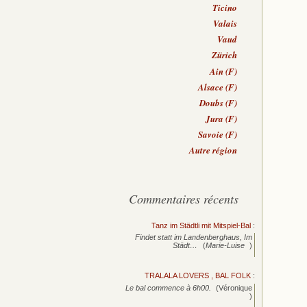
Ticino
Valais
Vaud
Zürich
Ain (F)
Alsace (F)
Doubs (F)
Jura (F)
Savoie (F)
Autre région
Commentaires récents
Tanz im Städtli mit Mitspiel-Bal
:
Findet statt im Landenberghaus, Im
Städt…
(
Marie-Luise
)
TRALALA LOVERS , BAL FOLK
:
Le bal commence à 6h00.
(Véronique
)