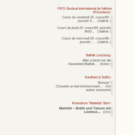
FIFO (festival international de folklore
d'Octodure)
:
Cours du vendredi 25.-cours/65.-
journée
9…
(
Valérie
)
Cours du jeudi 25.-cours/65.-journée
9h00…
(
Valérie
)
Cours du mercredi 25.-cours/80.-
journée
…
(
Valérie
)
Balfolk Lenzburg
:
Bitte schickt mir die
Newsletter/Balfolk…
(Irène )
KaniKani & SolDo
:
Bonsoir !
Chouette un bal d’anniversaire…
(Un
auteur anonyme)
Kreistänze "Mattelüt" Bern
:
Mattelüt – Brätle und Tanzen mit
Livemus…
(Urs)