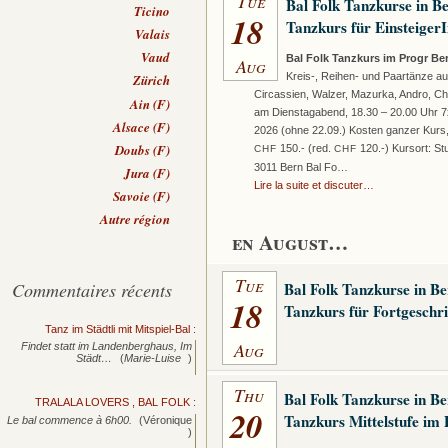
Tue
Bal Folk Tanzkurse in B
Ticino
18
Tanzkurs für Einsteiger
Valais
Vaud
Bal Folk Tanzkurs im Progr Be
Aug
Kreis-, Reihen- und Paartänze a
Zürich
Circassien, Walzer, Mazurka, Andro, Chap
Ain (F)
am Dienstagabend, 18.30 – 20.00 Uhr 7x
Alsace (F)
2026 (ohne 22.09.) Kosten ganzer Kurs, 
Doubs (F)
150.- (red.
120.-) Kursort: St
CHF
CHF
3011 Bern Bal Fo…
Jura (F)
Lire la suite et discuter…
Savoie (F)
Autre région
en August…
Tue
Commentaires récents
Bal Folk Tanzkurse in B
18
Tanzkurs für Fortgeschr
Tanz im Städtli mit Mitspiel-Bal
:
Aug
Findet statt im Landenberghaus, Im
Städt…
(
Marie-Luise
)
Thu
Bal Folk Tanzkurse in B
TRALALA LOVERS , BAL FOLK
:
20
Tanzkurs Mittelstufe im
Le bal commence à 6h00.
(Véronique
)