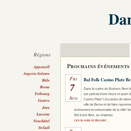
Dan
Régions
Prochains événements
Appenzell
Argovie-Soleure
Fri
Bal Folk Casino Platz Be
Bâle
7
Berne
Dans le cadre du Buskers Bern fe
Fribourg
set spécial d’une heure et quart d
Aug
Casino Platz! L’occasion de danse
Genève
ville de Berne et de faire rayonnne
Jura
événement incontournable de la ville! Ve
Lucerne
Bal à prix libre, au chapeau.
Neuchâtel
Lire la suite et discuter…
St-Gall