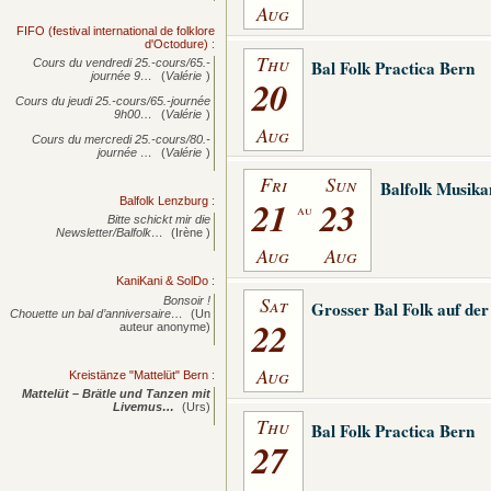
Aug
FIFO (festival international de folklore
d'Octodure)
:
Thu
Bal Folk Practica Bern
Cours du vendredi 25.-cours/65.-
journée
9…
(
Valérie
)
20
Cours du jeudi 25.-cours/65.-journée
9h00…
(
Valérie
)
Aug
Cours du mercredi 25.-cours/80.-
journée
…
(
Valérie
)
Fri
Sun
Balfolk Musik
21
23
Balfolk Lenzburg
:
au
Bitte schickt mir die
Newsletter/Balfolk…
(Irène )
Aug
Aug
KaniKani & SolDo
:
Sat
Bonsoir !
Grosser Bal Folk auf de
Chouette un bal d’anniversaire…
(Un
22
auteur anonyme)
Aug
Kreistänze "Mattelüt" Bern
:
Mattelüt – Brätle und Tanzen mit
Livemus…
(Urs)
Thu
Bal Folk Practica Bern
27