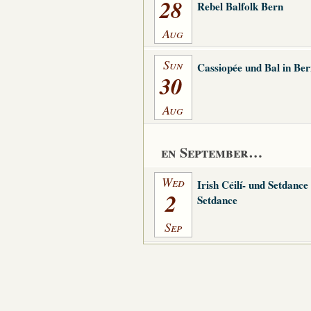
28
Rebel Balfolk Bern
Aug
Sun
Cassiopée und Bal in Be
30
Aug
en September…
Wed
Irish Céilí- und Setdance
2
Setdance
Sep