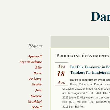
Dan
Régions
Prochains événements
Appenzell
Argovie-Soleure
Tue
Bal Folk Tanzkurse in B
Bâle
18
Tanzkurs für Einsteiger
Berne
Fribourg
Bal Folk Tanzkurs im Progr Be
Aug
Genève
Kreis-, Reihen- und Paartänze a
Circassien, Walzer, Mazurka, Andro, Chap
Jura
am Dienstagabend, 18.30 – 20.00 Uhr 7x
Lucerne
2026 (ohne 22.09.) Kosten ganzer Kurs, 
Neuchâtel
150.- (red.
120.-) Kursort: St
CHF
CHF
St-Gall
3011 Bern Bal Fo…