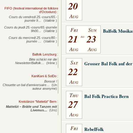
20
FIFO (festival international de folklore
d'Octodure)
:
Aug
Cours du vendredi 25.-cours/65.-
journée
9…
(
Valérie
)
Cours du jeudi 25.-cours/65.-journée
Fri
Sun
Balfolk Musik
9h00…
(
Valérie
)
21
23
au
Cours du mercredi 25.-cours/80.-
journée
…
(
Valérie
)
Aug
Aug
Balfolk Lenzburg
:
Bitte schickt mir die
Sat
Grosser Bal Folk auf de
Newsletter/Balfolk…
(Irène )
22
KaniKani & SolDo
:
Aug
Bonsoir !
Chouette un bal d’anniversaire…
(Un
auteur anonyme)
Thu
Bal Folk Practica Bern
27
Kreistänze "Mattelüt" Bern
:
Mattelüt – Brätle und Tanzen mit
Livemus…
(Urs)
Aug
Fri
RebelFolk