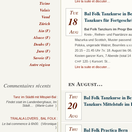
Lire la suite et discuter…
Ticino
Valais
Tue
Bal Folk Tanzkurse in B
Vaud
18
Tanzkurs für Fortgeschr
Zürich
Bal Folk Tanzkurs im Progr Be
Aug
Ain (F)
Kreis-, Reihen- und Paartänze au
Alsace (F)
Mazurka und Scottish, Muster passend 
Doubs (F)
Polska, ungerade Walzer, Bourrées u.v.
Jura (F)
20.15 – 21.45 Uhr 7x: 18. August bis 06
Kosten ganzer Kurs, 7 Abende (total 14
Savoie (F)
120.-) Kursort: St…
CHF
Autre région
Lire la suite et discuter…
en August…
Commentaires récents
Thu
Bal Folk Tanzkurse in B
Tanz im Städtli mit Mitspiel-Bal
:
20
Findet statt im Landenberghaus, Im
Tanzkurs Mittelstufe im
Städt…
(
Marie-Luise
)
Aug
TRALALA LOVERS , BAL FOLK
:
Le bal commence à 6h00.
(Véronique
Thu
)
Bal Folk Practica Bern