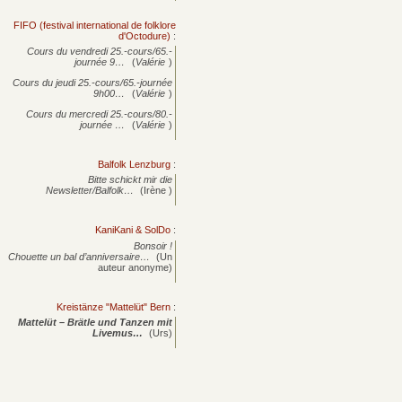
FIFO (festival international de folklore
d'Octodure)
:
Cours du vendredi 25.-cours/65.-
journée
9…
(
Valérie
)
Cours du jeudi 25.-cours/65.-journée
9h00…
(
Valérie
)
Cours du mercredi 25.-cours/80.-
journée
…
(
Valérie
)
Balfolk Lenzburg
:
Bitte schickt mir die
Newsletter/Balfolk…
(Irène )
KaniKani & SolDo
:
Bonsoir !
Chouette un bal d’anniversaire…
(Un
auteur anonyme)
Kreistänze "Mattelüt" Bern
:
Mattelüt – Brätle und Tanzen mit
Livemus…
(Urs)