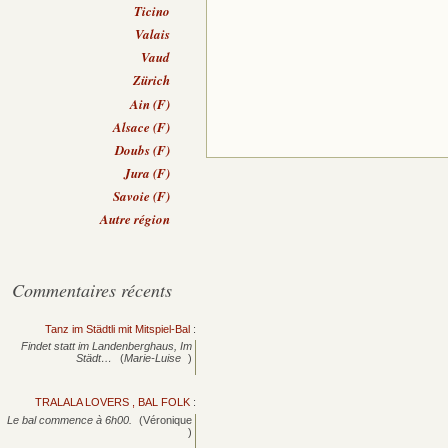
Ticino
Valais
Vaud
Zürich
Ain (F)
Alsace (F)
Doubs (F)
Jura (F)
Savoie (F)
Autre région
Commentaires récents
Tanz im Städtli mit Mitspiel-Bal
:
Findet statt im Landenberghaus, Im
Städt…
(
Marie-Luise
)
TRALALA LOVERS , BAL FOLK
:
Le bal commence à 6h00.
(Véronique
)