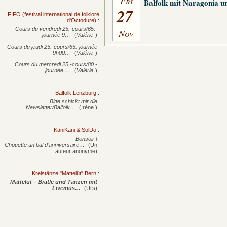
Fri
Balfolk mit Naragonia u
27
FIFO (festival international de folklore
d'Octodure)
:
Cours du vendredi 25.-cours/65.-
Nov
journée
9…
(
Valérie
)
Cours du jeudi 25.-cours/65.-journée
9h00…
(
Valérie
)
Cours du mercredi 25.-cours/80.-
journée
…
(
Valérie
)
Balfolk Lenzburg
:
Bitte schickt mir die
Newsletter/Balfolk…
(Irène )
KaniKani & SolDo
:
Bonsoir !
Chouette un bal d’anniversaire…
(Un
auteur anonyme)
Kreistänze "Mattelüt" Bern
:
Mattelüt – Brätle und Tanzen mit
Livemus…
(Urs)