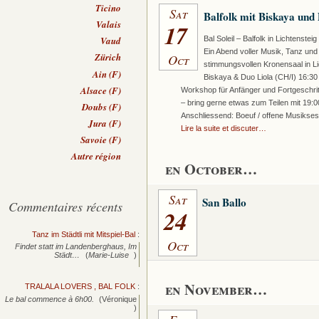
Ticino
Sat
Balfolk mit Biskaya und
Valais
17
Bal Soleil – Balfolk in Lichtenste
Vaud
Ein Abend voller Musik, Tanz un
Oct
Zürich
stimmungsvollen Kronensaal in Li
Ain (F)
Biskaya & Duo Liola (CH/I) 16:30
Alsace (F)
Workshop für Anfänger und Fortgeschritt
– bring gerne etwas zum Teilen mit 19:0
Doubs (F)
Anschliessend: Boeuf / offene Musikse
Jura (F)
Lire la suite et discuter…
Savoie (F)
Autre région
en October…
Sat
San Ballo
Commentaires récents
24
Tanz im Städtli mit Mitspiel-Bal
:
Oct
Findet statt im Landenberghaus, Im
Städt…
(
Marie-Luise
)
en November…
TRALALA LOVERS , BAL FOLK
:
Le bal commence à 6h00.
(Véronique
)