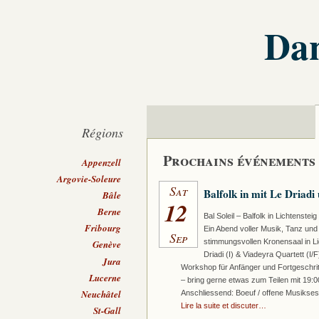
Dan
Régions
Prochains événements
Appenzell
Argovie-Soleure
Sat
Balfolk in mit Le Driadi
Bâle
12
Berne
Bal Soleil – Balfolk in Lichtenst
Fribourg
Ein Abend voller Musik, Tanz un
Sep
stimmungsvollen Kronensaal in Li
Genève
Driadi (I) & Viadeyra Quartett (I/
Jura
Workshop für Anfänger und Fortgeschritt
Lucerne
– bring gerne etwas zum Teilen mit 19:0
Neuchâtel
Anschliessend: Boeuf / offene Musiks
Lire la suite et discuter…
St-Gall