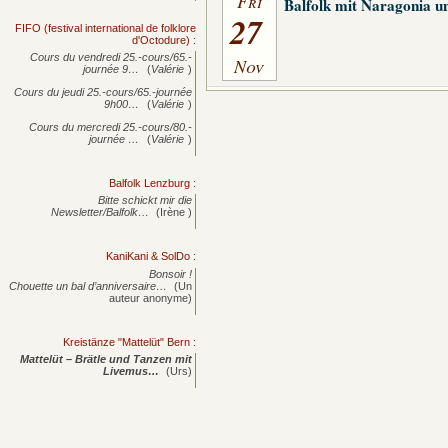
Fri
Balfolk mit Naragonia u
27
FIFO (festival international de folklore
d'Octodure)
:
Cours du vendredi 25.-cours/65.-
Nov
journée
9…
(
Valérie
)
Cours du jeudi 25.-cours/65.-journée
9h00…
(
Valérie
)
Cours du mercredi 25.-cours/80.-
journée
…
(
Valérie
)
Balfolk Lenzburg
:
Bitte schickt mir die
Newsletter/Balfolk…
(Irène )
KaniKani & SolDo
:
Bonsoir !
Chouette un bal d’anniversaire…
(Un
auteur anonyme)
Kreistänze "Mattelüt" Bern
:
Mattelüt – Brätle und Tanzen mit
Livemus…
(Urs)