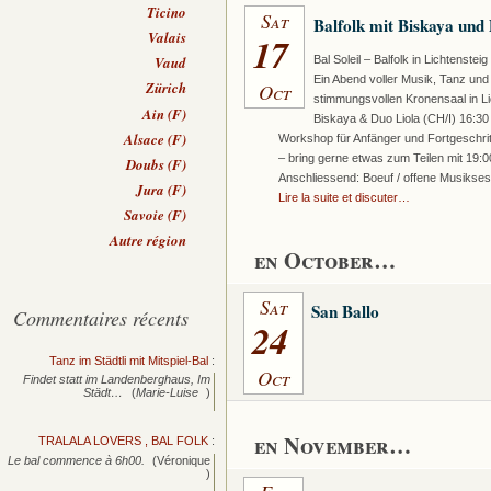
Ticino
Sat
Balfolk mit Biskaya und
Valais
17
Bal Soleil – Balfolk in Lichtenste
Vaud
Ein Abend voller Musik, Tanz un
Oct
Zürich
stimmungsvollen Kronensaal in Li
Ain (F)
Biskaya & Duo Liola (CH/I) 16:30
Alsace (F)
Workshop für Anfänger und Fortgeschritt
– bring gerne etwas zum Teilen mit 19:0
Doubs (F)
Anschliessend: Boeuf / offene Musikse
Jura (F)
Lire la suite et discuter…
Savoie (F)
Autre région
en October…
Sat
San Ballo
Commentaires récents
24
Tanz im Städtli mit Mitspiel-Bal
:
Oct
Findet statt im Landenberghaus, Im
Städt…
(
Marie-Luise
)
en November…
TRALALA LOVERS , BAL FOLK
:
Le bal commence à 6h00.
(Véronique
)