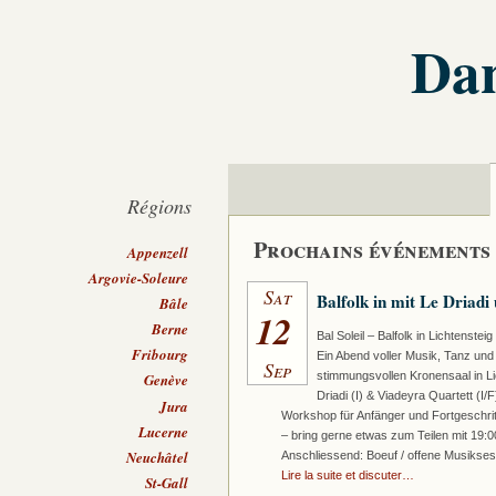
Dan
Régions
Prochains événements
Appenzell
Argovie-Soleure
Sat
Balfolk in mit Le Driadi
Bâle
12
Berne
Bal Soleil – Balfolk in Lichtenst
Fribourg
Ein Abend voller Musik, Tanz un
Sep
stimmungsvollen Kronensaal in Li
Genève
Driadi (I) & Viadeyra Quartett (I/
Jura
Workshop für Anfänger und Fortgeschritt
Lucerne
– bring gerne etwas zum Teilen mit 19:0
Neuchâtel
Anschliessend: Boeuf / offene Musiks
Lire la suite et discuter…
St-Gall