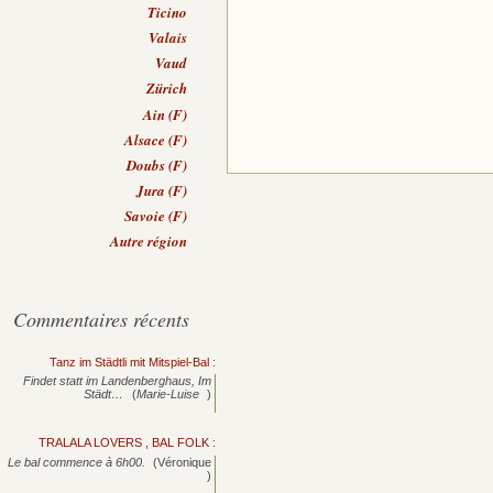
Ticino
Valais
Vaud
Zürich
Ain (F)
Alsace (F)
Doubs (F)
Jura (F)
Savoie (F)
Autre région
Commentaires récents
Tanz im Städtli mit Mitspiel-Bal
:
Findet statt im Landenberghaus, Im
Städt…
(
Marie-Luise
)
TRALALA LOVERS , BAL FOLK
:
Le bal commence à 6h00.
(Véronique
)