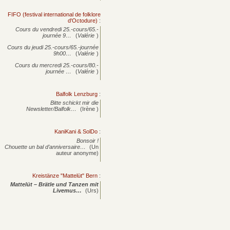
FIFO (festival international de folklore
d'Octodure)
:
Cours du vendredi 25.-cours/65.-
journée
9…
(
Valérie
)
Cours du jeudi 25.-cours/65.-journée
9h00…
(
Valérie
)
Cours du mercredi 25.-cours/80.-
journée
…
(
Valérie
)
Balfolk Lenzburg
:
Bitte schickt mir die
Newsletter/Balfolk…
(Irène )
KaniKani & SolDo
:
Bonsoir !
Chouette un bal d’anniversaire…
(Un
auteur anonyme)
Kreistänze "Mattelüt" Bern
:
Mattelüt – Brätle und Tanzen mit
Livemus…
(Urs)