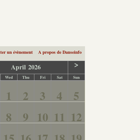
ter un évènement
A propos de Danseinfo
>
April
2026
Wed
Thu
Fri
Sat
Sun
1
2
3
4
5
8
9
10
11
12
15
16
17
18
19