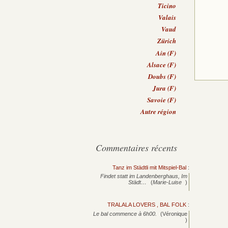
Ticino
Valais
Vaud
Zürich
Ain (F)
Alsace (F)
Doubs (F)
Jura (F)
Savoie (F)
Autre région
Commentaires récents
Tanz im Städtli mit Mitspiel-Bal
:
Findet statt im Landenberghaus, Im
Städt…
(
Marie-Luise
)
TRALALA LOVERS , BAL FOLK
:
Le bal commence à 6h00.
(Véronique
)