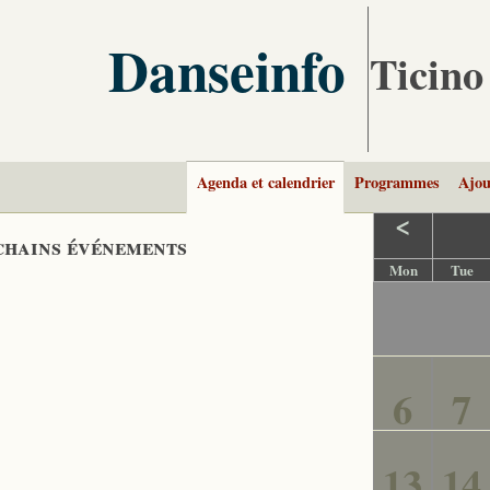
Danseinfo
Ticino
Agenda et calendrier
Programmes
Ajou
<
hains événements
Mon
Tue
6
7
13
14