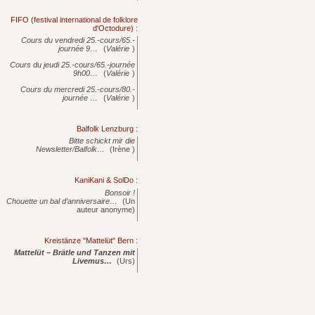
FIFO (festival international de folklore
d'Octodure)
:
Cours du vendredi 25.-cours/65.-
journée
9…
(
Valérie
)
Cours du jeudi 25.-cours/65.-journée
9h00…
(
Valérie
)
Cours du mercredi 25.-cours/80.-
journée
…
(
Valérie
)
Balfolk Lenzburg
:
Bitte schickt mir die
Newsletter/Balfolk…
(Irène )
KaniKani & SolDo
:
Bonsoir !
Chouette un bal d’anniversaire…
(Un
auteur anonyme)
Kreistänze "Mattelüt" Bern
:
Mattelüt – Brätle und Tanzen mit
Livemus…
(Urs)