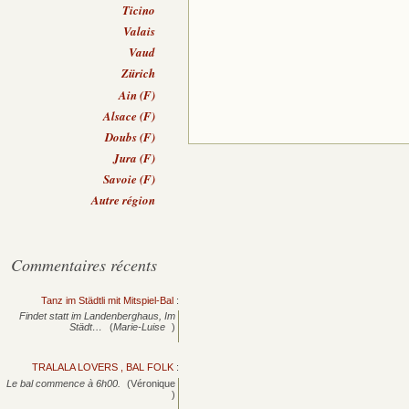
Ticino
Valais
Vaud
Zürich
Ain (F)
Alsace (F)
Doubs (F)
Jura (F)
Savoie (F)
Autre région
Commentaires récents
Tanz im Städtli mit Mitspiel-Bal
:
Findet statt im Landenberghaus, Im
Städt…
(
Marie-Luise
)
TRALALA LOVERS , BAL FOLK
:
Le bal commence à 6h00.
(Véronique
)