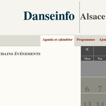
Danseinfo
Alsace
Agenda et calendrier
Programmes
Ajou
<
hains événements
Mon
Tue
6
7
13
14