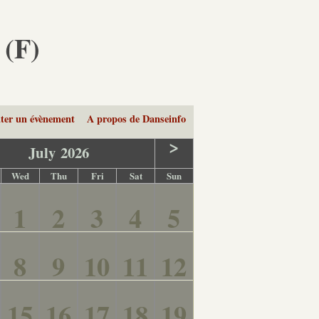
 (F)
ter un évènement
A propos de Danseinfo
>
July
2026
Wed
Thu
Fri
Sat
Sun
1
2
3
4
5
8
9
10
11
12
15
16
17
18
19