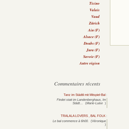
Ticino
Valais
Vaud
Zürich
Ain (F)
Alsace (F)
Doubs (F)
Jura (F)
Savoie (F)
Autre région
Commentaires récents
Tanz im Städtli mit Mitspiel-Bal
:
Findet statt im Landenberghaus, Im
Städt…
(
Marie-Luise
)
TRALALA LOVERS , BAL FOLK
:
Le bal commence à 6h00.
(Véronique
)