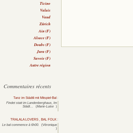
Ticino
Valais
Vaud
Zürich
Ain (F)
Alsace (F)
Doubs (F)
Jura (F)
Savoie (F)
Autre région
Commentaires récents
Tanz im Städtli mit Mitspiel-Bal
:
Findet statt im Landenberghaus, Im
Städt…
(
Marie-Luise
)
TRALALA LOVERS , BAL FOLK
:
Le bal commence à 6h00.
(Véronique
)