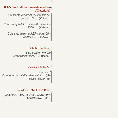
FIFO (festival international de folklore
d'Octodure)
:
Cours du vendredi 25.-cours/65.-
journée
9…
(
Valérie
)
Cours du jeudi 25.-cours/65.-journée
9h00…
(
Valérie
)
Cours du mercredi 25.-cours/80.-
journée
…
(
Valérie
)
Balfolk Lenzburg
:
Bitte schickt mir die
Newsletter/Balfolk…
(Irène )
KaniKani & SolDo
:
Bonsoir !
Chouette un bal d’anniversaire…
(Un
auteur anonyme)
Kreistänze "Mattelüt" Bern
:
Mattelüt – Brätle und Tanzen mit
Livemus…
(Urs)