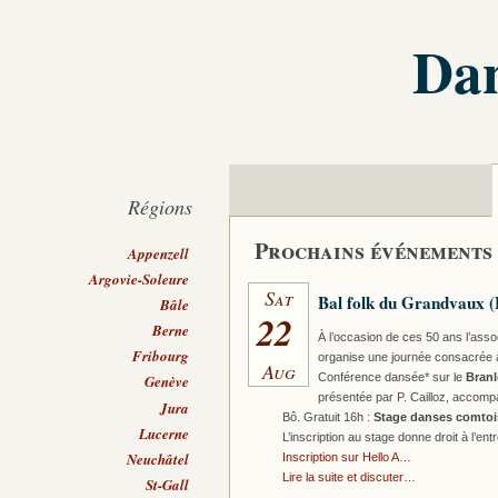
Dan
Régions
Prochains événements
Appenzell
Argovie-Soleure
Sat
Bal folk du Grandvaux (
Bâle
22
Berne
À l’occasion de ces 50 ans l’asso
Fribourg
organise une journée consacrée à
Aug
Conférence dansée* sur le
Branl
Genève
présentée par P. Cailloz, accom
Jura
Bô. Gratuit 16h :
Stage danses comtoi
Lucerne
L’inscription au stage donne droit à l’ent
Neuchâtel
Inscription sur Hello A…
Lire la suite et discuter…
St-Gall