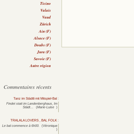
Ticino
Valais
Vaud
Zürich
Ain (F)
Alsace (F)
Doubs (F)
Jura (F)
Savoie (F)
Autre région
Commentaires récents
Tanz im Städtli mit Mitspiel-Bal
:
Findet statt im Landenberghaus, Im
Städt…
(
Marie-Luise
)
TRALALA LOVERS , BAL FOLK
:
Le bal commence à 6h00.
(Véronique
)