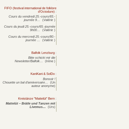
FIFO (festival international de folklore
d'Octodure)
:
Cours du vendredi 25.-cours/65.-
journée
9…
(
Valérie
)
Cours du jeudi 25.-cours/65.-journée
9h00…
(
Valérie
)
Cours du mercredi 25.-cours/80.-
journée
…
(
Valérie
)
Balfolk Lenzburg
:
Bitte schickt mir die
Newsletter/Balfolk…
(Irène )
KaniKani & SolDo
:
Bonsoir !
Chouette un bal d’anniversaire…
(Un
auteur anonyme)
Kreistänze "Mattelüt" Bern
:
Mattelüt – Brätle und Tanzen mit
Livemus…
(Urs)