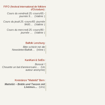
FIFO (festival international de folklore
d'Octodure)
:
Cours du vendredi 25.-cours/65.-
journée
9…
(
Valérie
)
Cours du jeudi 25.-cours/65.-journée
9h00…
(
Valérie
)
Cours du mercredi 25.-cours/80.-
journée
…
(
Valérie
)
Balfolk Lenzburg
:
Bitte schickt mir die
Newsletter/Balfolk…
(Irène )
KaniKani & SolDo
:
Bonsoir !
Chouette un bal d’anniversaire…
(Un
auteur anonyme)
Kreistänze "Mattelüt" Bern
:
Mattelüt – Brätle und Tanzen mit
Livemus…
(Urs)