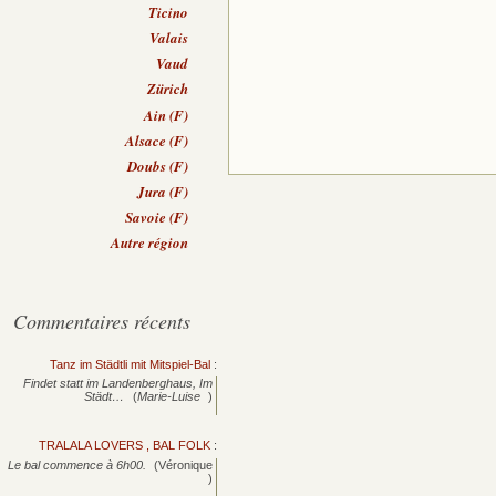
Ticino
Valais
Vaud
Zürich
Ain (F)
Alsace (F)
Doubs (F)
Jura (F)
Savoie (F)
Autre région
Commentaires récents
Tanz im Städtli mit Mitspiel-Bal
:
Findet statt im Landenberghaus, Im
Städt…
(
Marie-Luise
)
TRALALA LOVERS , BAL FOLK
:
Le bal commence à 6h00.
(Véronique
)