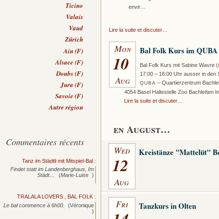
Ticino
envir…
Valais
Vaud
Lire la suite et discuter…
Zürich
Mon
Bal Folk Kurs im QUBA
Ain (F)
10
Alsace (F)
Bal Folk Kurs mit Sabine Wavre (
Doubs (F)
17:00 – 18:00 Uhr ausser in den S
Aug
– Quartierzentrum Bachlet
Jura (F)
QUBA
4054 Basel Haltestelle Zoo Bachletten I
Savoie (F)
Lire la suite et discuter…
Autre région
en August…
Commentaires récents
Wed
Kreistänze "Mattelüt" B
12
Tanz im Städtli mit Mitspiel-Bal
:
Findet statt im Landenberghaus, Im
Städt…
(
Marie-Luise
)
Aug
TRALALA LOVERS , BAL FOLK
:
Fri
Tanzkurs in Olten
Le bal commence à 6h00.
(Véronique
14
)