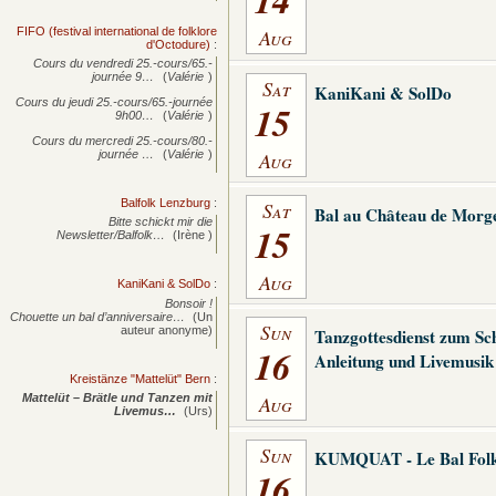
Aug
FIFO (festival international de folklore
d'Octodure)
:
Cours du vendredi 25.-cours/65.-
journée
9…
(
Valérie
)
Sat
KaniKani & SolDo
Cours du jeudi 25.-cours/65.-journée
15
9h00…
(
Valérie
)
Cours du mercredi 25.-cours/80.-
Aug
journée
…
(
Valérie
)
Balfolk Lenzburg
:
Sat
Bal au Château de Morg
Bitte schickt mir die
15
Newsletter/Balfolk…
(Irène )
Aug
KaniKani & SolDo
:
Bonsoir !
Chouette un bal d’anniversaire…
(Un
Sun
auteur anonyme)
Tanzgottesdienst zum Sc
16
Anleitung und Livemusik
Kreistänze "Mattelüt" Bern
:
Aug
Mattelüt – Brätle und Tanzen mit
Livemus…
(Urs)
Sun
KUMQUAT - Le Bal Folk
16