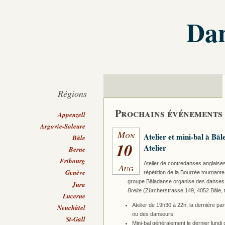
Dan
Régions
Prochains événements
Appenzell
Argovie-Soleure
Mon
Atelier et mini-bal à Bâl
Bâle
10
Atelier
Berne
Fribourg
Atelier de contredanses anglaises
Aug
Genève
répétition de la Bourrée tournant
groupe Bâladanse organise des danses fo
Jura
Breite
(Zürcherstrasse 149, 4052 Bâle, tr
Lucerne
Atelier de 19h30 à 22h, la dernière pa
Neuchâtel
ou des danseurs;
St-Gall
Mini-bal généralement le dernier lund