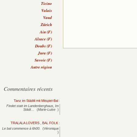
Ticino
Valais
Vaud
Zürich
Ain (F)
Alsace (F)
Doubs (F)
Jura (F)
Savoie (F)
Autre région
Commentaires récents
Tanz im Städtli mit Mitspiel-Bal
:
Findet statt im Landenberghaus, Im
Städt…
(
Marie-Luise
)
TRALALA LOVERS , BAL FOLK
:
Le bal commence à 6h00.
(Véronique
)