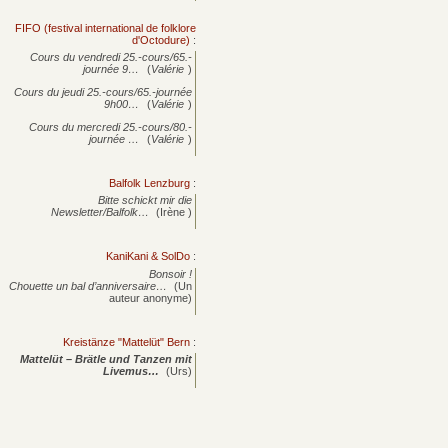
FIFO (festival international de folklore
d'Octodure)
:
Cours du vendredi 25.-cours/65.-
journée
9…
(
Valérie
)
Cours du jeudi 25.-cours/65.-journée
9h00…
(
Valérie
)
Cours du mercredi 25.-cours/80.-
journée
…
(
Valérie
)
Balfolk Lenzburg
:
Bitte schickt mir die
Newsletter/Balfolk…
(Irène )
KaniKani & SolDo
:
Bonsoir !
Chouette un bal d’anniversaire…
(Un
auteur anonyme)
Kreistänze "Mattelüt" Bern
:
Mattelüt – Brätle und Tanzen mit
Livemus…
(Urs)