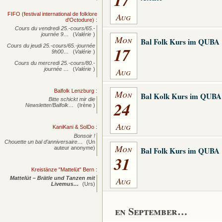
Aug
FIFO (festival international de folklore
d'Octodure)
:
Cours du vendredi 25.-cours/65.-
journée
9…
(
Valérie
)
Mon
Bal Folk Kurs im QUBA
Cours du jeudi 25.-cours/65.-journée
17
9h00…
(
Valérie
)
Cours du mercredi 25.-cours/80.-
Aug
journée
…
(
Valérie
)
Balfolk Lenzburg
:
Mon
Bal Kolk Kurs im QUBA
Bitte schickt mir die
24
Newsletter/Balfolk…
(Irène )
Aug
KaniKani & SolDo
:
Bonsoir !
Chouette un bal d’anniversaire…
(Un
Mon
auteur anonyme)
Bal Folk Kurs im QUBA
31
Kreistänze "Mattelüt" Bern
:
Aug
Mattelüt – Brätle und Tanzen mit
Livemus…
(Urs)
en September…