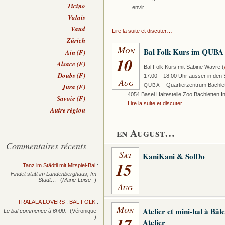
Ticino
envir…
Valais
Vaud
Lire la suite et discuter…
Zürich
Mon
Bal Folk Kurs im QUBA
Ain (F)
10
Alsace (F)
Bal Folk Kurs mit Sabine Wavre (
Doubs (F)
17:00 – 18:00 Uhr ausser in den S
Aug
– Quartierzentrum Bachlet
Jura (F)
QUBA
4054 Basel Haltestelle Zoo Bachletten I
Savoie (F)
Lire la suite et discuter…
Autre région
en August…
Commentaires récents
Sat
KaniKani & SolDo
15
Tanz im Städtli mit Mitspiel-Bal
:
Findet statt im Landenberghaus, Im
Städt…
(
Marie-Luise
)
Aug
TRALALA LOVERS , BAL FOLK
:
Mon
Atelier et mini-bal à Bâl
Le bal commence à 6h00.
(Véronique
17
)
Atelier