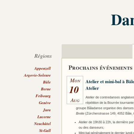
Dan
Régions
Prochains événements
Appenzell
Argovie-Soleure
Mon
Atelier et mini-bal à Bâl
Bâle
10
Atelier
Berne
Fribourg
Atelier de contredanses anglaises
Aug
Genève
répétition de la Bourrée tournant
groupe Bâladanse organise des danses fo
Jura
Breite
(Zürcherstrasse 149, 4052 Bâle, tr
Lucerne
Atelier de 19h30 à 22h, la dernière pa
Neuchâtel
ou des danseurs;
St-Gall
Mini-bal généralement le dernier lund