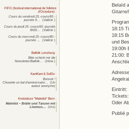
Belaïd 
FIFO (festival international de folklore
Gitarre
d'Octodure)
:
Cours du vendredi 25.-cours/65.-
journée
9…
(
Valérie
)
Progra
Cours du jeudi 25.-cours/65.-journée
18:15 T
9h00…
(
Valérie
)
18:15 Bu
Cours du mercredi 25.-cours/80.-
journée
…
(
Valérie
)
und Bes
19:00h 
Balfolk Lenzburg
:
21:00: B
Bitte schickt mir die
Anschli
Newsletter/Balfolk…
(Irène )
Adresse
KaniKani & SolDo
:
Angelra
Bonsoir !
Chouette un bal d’anniversaire…
(Un
auteur anonyme)
Eintritt:
Tickets
Kreistänze "Mattelüt" Bern
:
Oder Ab
Mattelüt – Brätle und Tanzen mit
Livemus…
(Urs)
Publié 