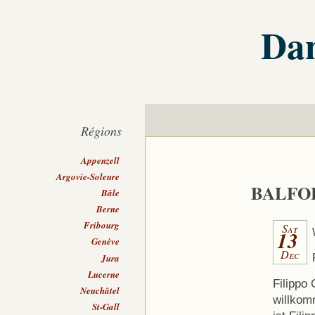
Dan
Régions
Appenzell
Argovie-Soleure
BALFO
Bâle
Berne
Fribourg
Sat
13
Genève
Dec
Jura
Lucerne
Filippo
Neuchâtel
willkom
St-Gall