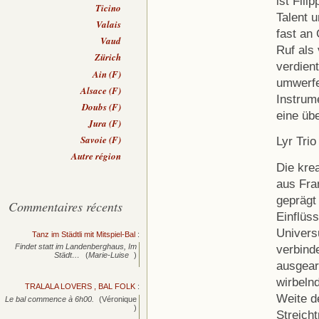
ist Fili
Ticino
Talent 
Valais
fast an 
Vaud
Ruf als
Zürich
verdien
Ain (F)
umwerfen
Alsace (F)
Instrum
Doubs (F)
eine üb
Jura (F)
Savoie (F)
Lyr Trio
Autre région
Die krea
aus Fran
geprägt
Commentaires récents
Einflüss
Univers
Tanz im Städtli mit Mitspiel-Bal
:
verbind
Findet statt im Landenberghaus, Im
Städt…
(
Marie-Luise
)
ausgear
wirbelnd
TRALALA LOVERS , BAL FOLK
:
Weite d
Le bal commence à 6h00.
(Véronique
)
Streicht