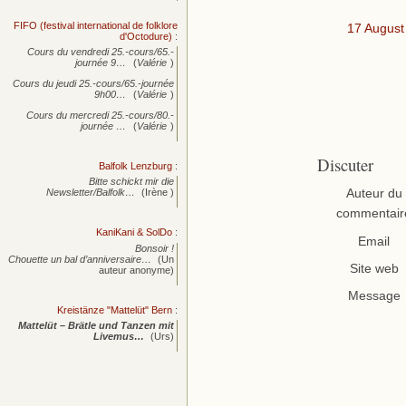
FIFO (festival international de folklore
17 August
d'Octodure)
:
Cours du vendredi 25.-cours/65.-
journée
9…
(
Valérie
)
Cours du jeudi 25.-cours/65.-journée
9h00…
(
Valérie
)
Cours du mercredi 25.-cours/80.-
journée
…
(
Valérie
)
Discuter
Balfolk Lenzburg
:
Bitte schickt mir die
Auteur du
Newsletter/Balfolk…
(Irène )
commentair
KaniKani & SolDo
:
Email
Bonsoir !
Chouette un bal d’anniversaire…
(Un
Site web
auteur anonyme)
Message
Kreistänze "Mattelüt" Bern
:
Mattelüt – Brätle und Tanzen mit
Livemus…
(Urs)