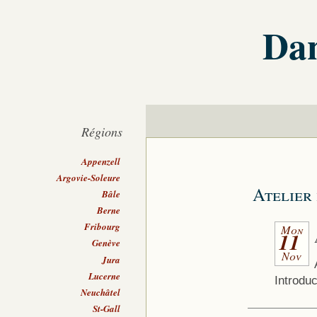
Dan
Régions
Appenzell
Argovie-Soleure
Atelier 
Bâle
Berne
Fribourg
Mon
11
Genève
Nov
Jura
Lucerne
Introdu
Neuchâtel
St-Gall