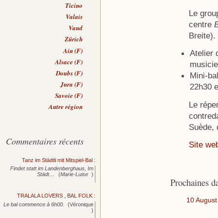
Ticino
Le grou
Valais
centre
B
Vaud
Breite).
Zürich
Ain (F)
Atelier 
Alsace (F)
musicie
Doubs (F)
Mini-ba
Jura (F)
22h30 e
Savoie (F)
Le réper
Autre région
contred
Suède, 
Commentaires récents
Site we
Tanz im Städtli mit Mitspiel-Bal
:
Findet statt im Landenberghaus, Im
Städt…
(
Marie-Luise
)
Prochaines d
TRALALA LOVERS , BAL FOLK
:
10 August
Le bal commence à 6h00.
(Véronique
)