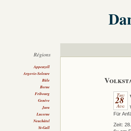
Dan
Régions
Appenzell
Argovie-Soleure
Volkst
Bâle
Berne
Fribourg
Thu
28
Genève
Aug
Jura
Für Anf
Lucerne
Neuchâtel
Zeit: 2
St-Gall