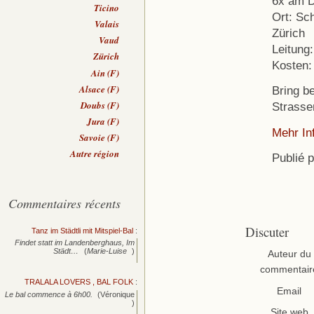
6x am D
Ticino
Ort: Sc
Valais
Zürich
Vaud
Leitung
Zürich
Kosten:
Ain (F)
Alsace (F)
Bring be
Doubs (F)
Strasse
Jura (F)
Mehr In
Savoie (F)
Autre région
Publié 
Commentaires récents
Discuter
Tanz im Städtli mit Mitspiel-Bal
:
Findet statt im Landenberghaus, Im
Städt…
(
Marie-Luise
)
Auteur du
commentair
TRALALA LOVERS , BAL FOLK
:
Email
Le bal commence à 6h00.
(Véronique
)
Site web