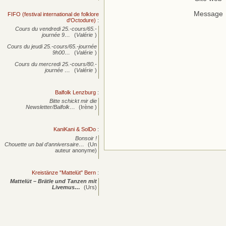
Message
FIFO (festival international de folklore
d'Octodure)
:
Cours du vendredi 25.-cours/65.-
journée
9…
(
Valérie
)
Cours du jeudi 25.-cours/65.-journée
9h00…
(
Valérie
)
Cours du mercredi 25.-cours/80.-
journée
…
(
Valérie
)
Balfolk Lenzburg
:
Bitte schickt mir die
Newsletter/Balfolk…
(Irène )
KaniKani & SolDo
:
Bonsoir !
Chouette un bal d’anniversaire…
(Un
auteur anonyme)
Kreistänze "Mattelüt" Bern
:
Mattelüt – Brätle und Tanzen mit
Livemus…
(Urs)