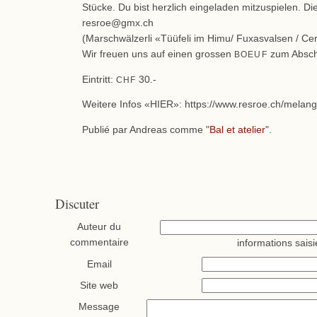
Stücke. Du bist herzlich eingeladen mitzuspielen. Die
resroe@gmx.ch
(Marschwälzerli «Tüüfeli im Himu/ Fuxasvalsen / Ce
Wir freuen uns auf einen grossen
zum Absch
BOEUF
Eintritt:
30.-
CHF
Weitere Infos «HIER»: https://www.resroe.ch/melang
Publié par Andreas comme "
Bal et atelier
".
Discuter
Auteur du
commentaire
informations saisi
Email
Site web
Message