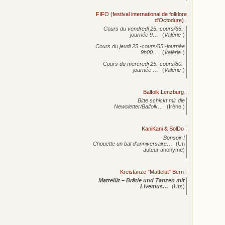
FIFO (festival international de folklore
d'Octodure)
:
Cours du vendredi 25.-cours/65.-
journée
9…
(
Valérie
)
Cours du jeudi 25.-cours/65.-journée
9h00…
(
Valérie
)
Cours du mercredi 25.-cours/80.-
journée
…
(
Valérie
)
Balfolk Lenzburg
:
Bitte schickt mir die
Newsletter/Balfolk…
(Irène )
KaniKani & SolDo
:
Bonsoir !
Chouette un bal d’anniversaire…
(Un
auteur anonyme)
Kreistänze "Mattelüt" Bern
:
Mattelüt – Brätle und Tanzen mit
Livemus…
(Urs)