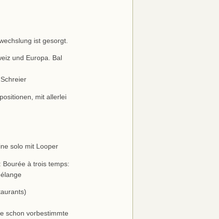
wechslung ist gesorgt.
eiz und Europa. Bal
 Schreier
sitionen, mit allerlei
ine solo mit Looper
 Bourée à trois temps:
Mélange
taurants)
ge schon vorbestimmte