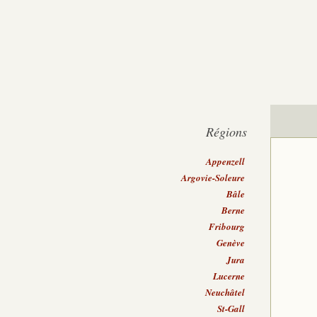
Régions
Appenzell
Argovie-Soleure
Bâle
Berne
Fribourg
Genève
Jura
Lucerne
Neuchâtel
St-Gall