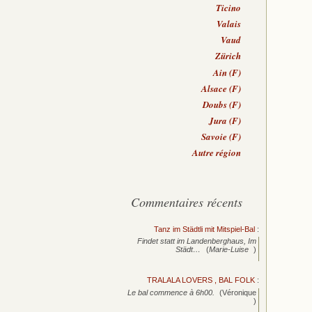
Ticino
Valais
Vaud
Zürich
Ain (F)
Alsace (F)
Doubs (F)
Jura (F)
Savoie (F)
Autre région
Commentaires récents
Tanz im Städtli mit Mitspiel-Bal
:
Findet statt im Landenberghaus, Im
Städt…
(
Marie-Luise
)
TRALALA LOVERS , BAL FOLK
:
Le bal commence à 6h00.
(Véronique
)