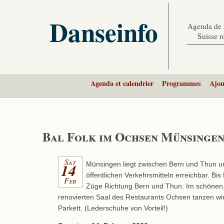
Danseinfo
Agenda de l
Suisse 
Agenda et calendrier
Programmes
Ajou
Bal Folk im Ochsen Münsingen
Sat
14
Münsingen liegt zwischen Bern und Thun und
öffentlichen Verkehrsmitteln erreichbar. Bis
Feb
Züge Richtung Bern und Thun. Im schönen, 
renovierten Saal des Restaurants Ochsen tanzen wi
Parkett. (Lederschuhe von Vorteil!)