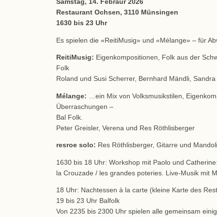
Samstag, 14. Febraur 2026
Restaurant Ochsen, 3110 Münsingen
1630 bis 23 Uhr
Es spielen die «ReitiMusig» und «Mélange» – für Ab
ReitiMusig:
Eigenkompositionen, Folk aus der Schw
Folk
Roland und Susi Scherrer, Bernhard Mändli, Sandra
Mélange:
…ein Mix von Volksmusikstilen, Eigenkompo
Überraschungen –
Bal Folk.
Peter Greisler, Verena und Res Röthlisberger
resroe solo:
Res Röthlisberger, Gitarre und Mandol
1630 bis 18 Uhr: Workshop mit Paolo und Catherine:
la Crouzade / les grandes poteries. Live-Musik mit 
18 Uhr: Nachtessen à la carte (kleine Karte des Res
19 bis 23 Uhr Balfolk
Von 2235 bis 2300 Uhr spielen alle gemeinsam eini