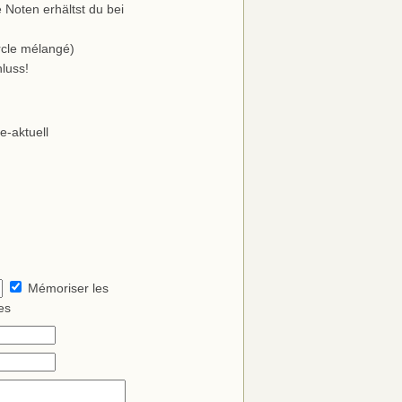
 Noten erhältst du bei
rcle mélangé)
luss!
e-aktuell
Mémoriser les
es