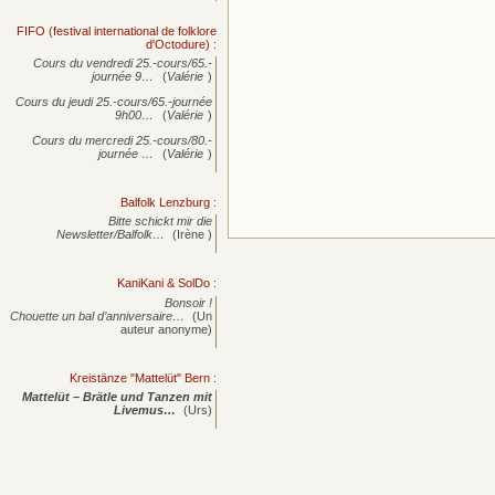
FIFO (festival international de folklore
d'Octodure)
:
Cours du vendredi 25.-cours/65.-
journée
9…
(
Valérie
)
Cours du jeudi 25.-cours/65.-journée
9h00…
(
Valérie
)
Cours du mercredi 25.-cours/80.-
journée
…
(
Valérie
)
Balfolk Lenzburg
:
Bitte schickt mir die
Newsletter/Balfolk…
(Irène )
KaniKani & SolDo
:
Bonsoir !
Chouette un bal d’anniversaire…
(Un
auteur anonyme)
Kreistänze "Mattelüt" Bern
:
Mattelüt – Brätle und Tanzen mit
Livemus…
(Urs)