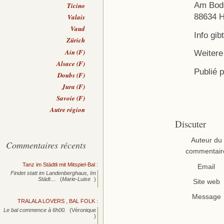
Am Bode
Ticino
88634 
Valais
Vaud
Info gi
Zürich
Ain (F)
Weitere 
Alsace (F)
Publié 
Doubs (F)
Jura (F)
Savoie (F)
Autre région
Discuter
Auteur du
Commentaires récents
commentair
Tanz im Städtli mit Mitspiel-Bal
:
Email
Findet statt im Landenberghaus, Im
Städt…
(
Marie-Luise
)
Site web
Message
TRALALA LOVERS , BAL FOLK
:
Le bal commence à 6h00.
(Véronique
)