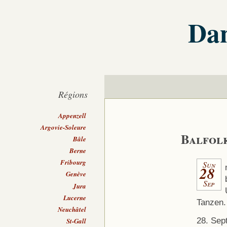
Dan
Régions
Appenzell
Argovie-Soleure
Balfolk
Bâle
Berne
Fribourg
Sun
28
Genève
Sep
Jura
Lucerne
Tanzen.
Neuchâtel
28. Sep
St-Gall