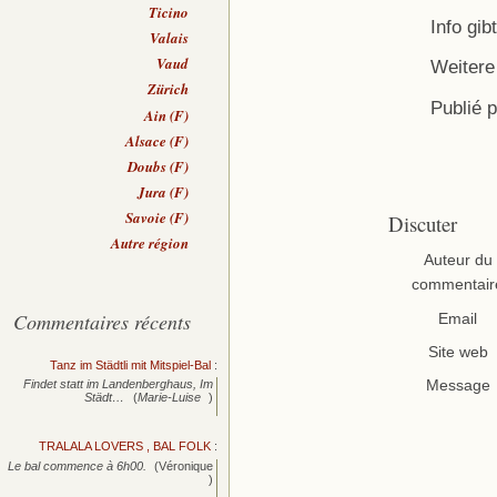
Ticino
Info gi
Valais
Vaud
Weitere 
Zürich
Publié 
Ain (F)
Alsace (F)
Doubs (F)
Jura (F)
Savoie (F)
Discuter
Autre région
Auteur du
commentair
Commentaires récents
Email
Site web
Tanz im Städtli mit Mitspiel-Bal
:
Message
Findet statt im Landenberghaus, Im
Städt…
(
Marie-Luise
)
TRALALA LOVERS , BAL FOLK
:
Le bal commence à 6h00.
(Véronique
)