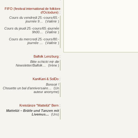
FIFO (festival international de folklore
d'Octodure)
:
Cours du vendredi 25.-cours/65.-
journée
9…
(
Valérie
)
Cours du jeudi 25.-cours/65.-journée
9h00…
(
Valérie
)
Cours du mercredi 25.-cours/80.-
journée
…
(
Valérie
)
Balfolk Lenzburg
:
Bitte schickt mir die
Newsletter/Balfolk…
(Irène )
KaniKani & SolDo
:
Bonsoir !
Chouette un bal d’anniversaire…
(Un
auteur anonyme)
Kreistänze "Mattelüt" Bern
:
Mattelüt – Brätle und Tanzen mit
Livemus…
(Urs)