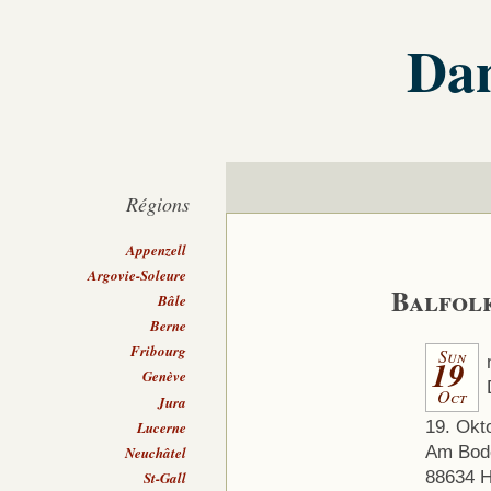
Dan
Régions
Appenzell
Argovie-Soleure
Balfolk
Bâle
Berne
Fribourg
Sun
19
Genève
Oct
Jura
19. Okt
Lucerne
Am Bode
Neuchâtel
88634 
St-Gall