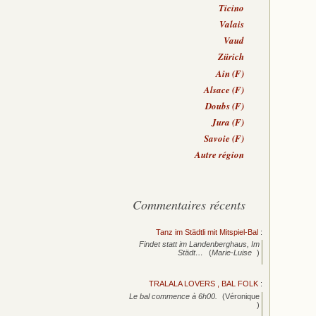
Ticino
Valais
Vaud
Zürich
Ain (F)
Alsace (F)
Doubs (F)
Jura (F)
Savoie (F)
Autre région
Commentaires récents
Tanz im Städtli mit Mitspiel-Bal
:
Findet statt im Landenberghaus, Im
Städt…
(
Marie-Luise
)
TRALALA LOVERS , BAL FOLK
:
Le bal commence à 6h00.
(Véronique
)