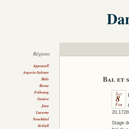
Dan
Régions
Appenzell
Argovie-Soleure
Bal et 
Bâle
Berne
Fribourg
Sat
8
Genève
Feb
Jura
20,1728
Lucerne
Neuchâtel
Stage d
St-Gall