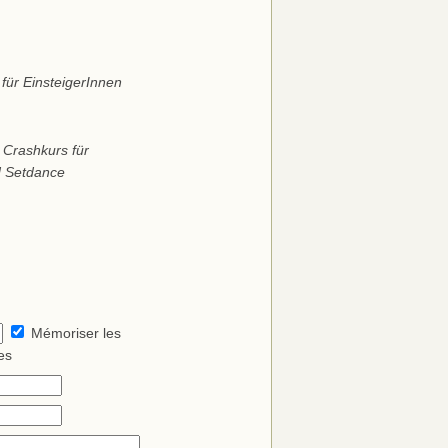
für EinsteigerInnen
 Crashkurs für
nd Setdance
Mémoriser les
es