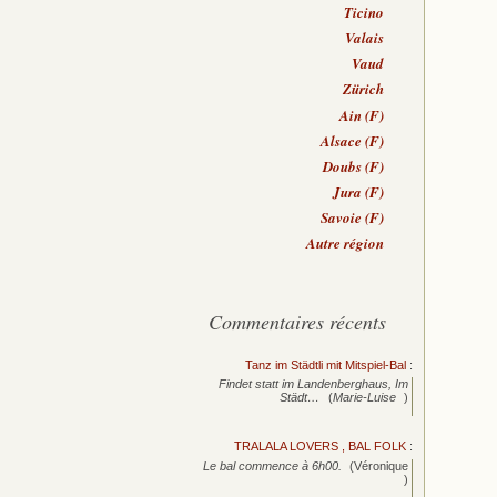
Ticino
Valais
Vaud
Zürich
Ain (F)
Alsace (F)
Doubs (F)
Jura (F)
Savoie (F)
Autre région
Commentaires récents
Tanz im Städtli mit Mitspiel-Bal
:
Findet statt im Landenberghaus, Im
Städt…
(
Marie-Luise
)
TRALALA LOVERS , BAL FOLK
:
Le bal commence à 6h00.
(Véronique
)