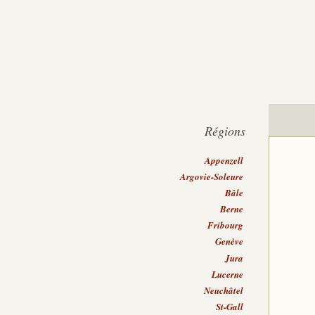
Régions
Appenzell
Argovie-Soleure
Bâle
Berne
Fribourg
Genève
Jura
Lucerne
Neuchâtel
St-Gall