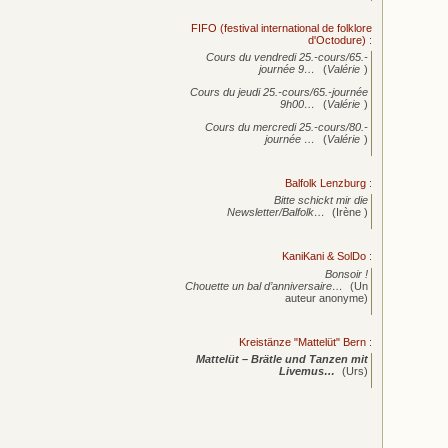
FIFO (festival international de folklore
d'Octodure)
:
Cours du vendredi 25.-cours/65.-
journée
9…
(
Valérie
)
Cours du jeudi 25.-cours/65.-journée
9h00…
(
Valérie
)
Cours du mercredi 25.-cours/80.-
journée
…
(
Valérie
)
Balfolk Lenzburg
:
Bitte schickt mir die
Newsletter/Balfolk…
(Irène )
KaniKani & SolDo
:
Bonsoir !
Chouette un bal d’anniversaire…
(Un
auteur anonyme)
Kreistänze "Mattelüt" Bern
:
Mattelüt – Brätle und Tanzen mit
Livemus…
(Urs)