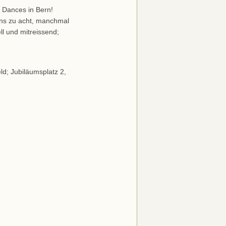
t Dances in Bern!
ens zu acht, manchmal
ll und mitreissend;
d; Jubiläumsplatz 2,