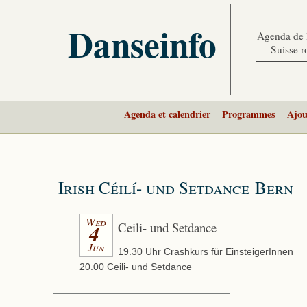
Danseinfo
Agenda de l
Suisse 
Agenda et calendrier
Programmes
Ajou
Irish Céilí- und Setdance Bern
Wed
Ceili- und Setdance
4
Jun
19.30 Uhr Crashkurs für EinsteigerInnen
20.00 Ceili- und Setdance