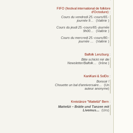
FIFO (festival international de folklore
d'Octodure)
:
Cours du vendredi 25.-cours/65.-
journée
9…
(
Valérie
)
Cours du jeudi 25.-cours/65.-journée
9h00…
(
Valérie
)
Cours du mercredi 25.-cours/80.-
journée
…
(
Valérie
)
Balfolk Lenzburg
:
Bitte schickt mir die
Newsletter/Balfolk…
(Irène )
KaniKani & SolDo
:
Bonsoir !
Chouette un bal d’anniversaire…
(Un
auteur anonyme)
Kreistänze "Mattelüt" Bern
:
Mattelüt – Brätle und Tanzen mit
Livemus…
(Urs)