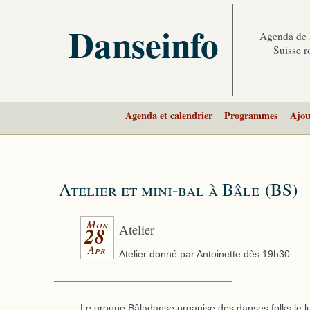
Danseinfo
Agenda de l
Suisse 
Agenda et calendrier
Programmes
Ajou
Atelier et mini-bal à Bâle (BS)
Mon
Atelier
28
Apr
Atelier donné par Antoinette dès 19h30.
Le groupe Bâladanse organise des danses folks le lu