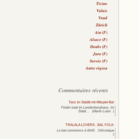
Ticino
Valais
Vaud
Zürich
Ain (F)
Alsace (F)
Doubs (F)
Jura (F)
Savoie (F)
Autre région
Commentaires récents
Tanz im Städtli mit Mitspiel-Bal
:
Findet statt im Landenberghaus, Im
Städt…
(
Marie-Luise
)
TRALALA LOVERS , BAL FOLK
:
Le bal commence à 6h00.
(Véronique
)