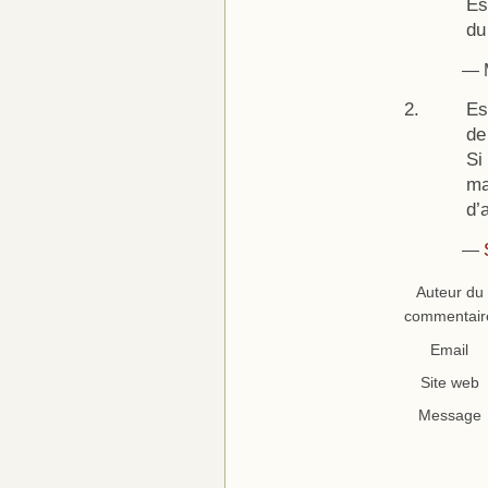
Es
du
— M
Es
de
Si
ma
d’
—
Auteur du
commentair
Email
Site web
Message