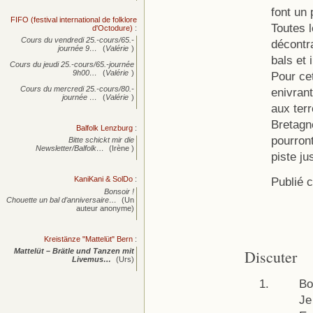
font un 
FIFO (festival international de folklore
Toutes 
d'Octodure)
:
Cours du vendredi 25.-cours/65.-
décontr
journée
9…
(
Valérie
)
bals et 
Cours du jeudi 25.-cours/65.-journée
9h00…
(
Valérie
)
Pour cet
Cours du mercredi 25.-cours/80.-
enivran
journée
…
(
Valérie
)
aux ter
Bretagne
Balfolk Lenzburg
:
pourront
Bitte schickt mir die
Newsletter/Balfolk…
(Irène )
piste ju
KaniKani & SolDo
:
Publié 
Bonsoir !
Chouette un bal d’anniversaire…
(Un
auteur anonyme)
Kreistänze "Mattelüt" Bern
:
Discuter
Mattelüt – Brätle und Tanzen mit
Livemus…
(Urs)
Bo
Je