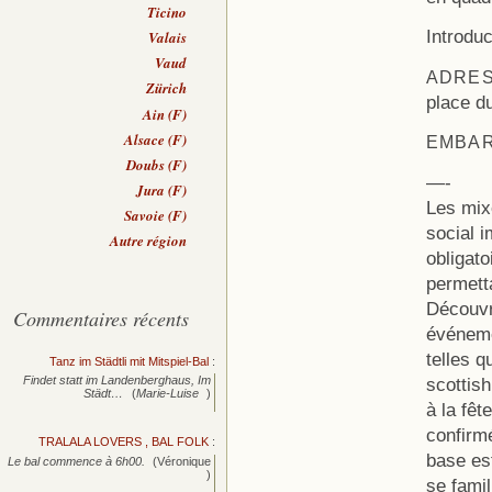
Ticino
Introdu
Valais
Vaud
ADRE
Zürich
place d
Ain (F)
Alsace (F)
EMBA
Doubs (F)
—-
Jura (F)
Les mix
Savoie (F)
social i
Autre région
obligat
permetta
Découvr
Commentaires récents
événeme
telles q
Tanz im Städtli mit Mitspiel-Bal
:
scottish
Findet statt im Landenberghaus, Im
Städt…
(
Marie-Luise
)
à la fê
confirmé
TRALALA LOVERS , BAL FOLK
:
base es
Le bal commence à 6h00.
(Véronique
)
se fami