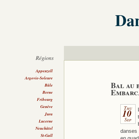
Dan
Régions
Appenzell
Argovie-Soleure
Bal au 
Bâle
Embarc
Berne
Fribourg
Genève
Thu
10
Jura
Sep
Lucerne
Neuchâtel
danses s
St-Gall
en quad