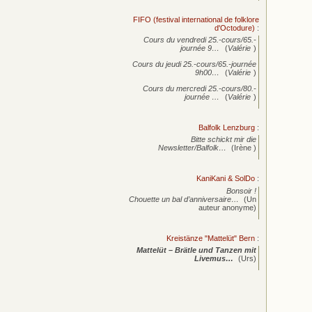
FIFO (festival international de folklore
d'Octodure)
:
Cours du vendredi 25.-cours/65.-
journée
9…
(
Valérie
)
Cours du jeudi 25.-cours/65.-journée
9h00…
(
Valérie
)
Cours du mercredi 25.-cours/80.-
journée
…
(
Valérie
)
Balfolk Lenzburg
:
Bitte schickt mir die
Newsletter/Balfolk…
(Irène )
KaniKani & SolDo
:
Bonsoir !
Chouette un bal d’anniversaire…
(Un
auteur anonyme)
Kreistänze "Mattelüt" Bern
:
Mattelüt – Brätle und Tanzen mit
Livemus…
(Urs)