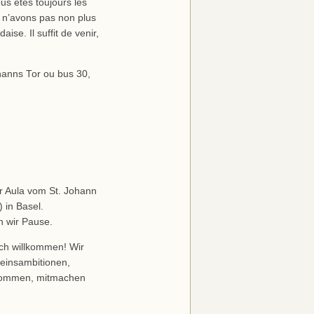
s êtes toujours les
 n’avons pas non plus
ise. Il suffit de venir,
ohanns Tor ou bus 30,
er Aula vom St. Johann
 in Basel.
 wir Pause.
lich willkommen! Wir
reinsambitionen,
h kommen, mitmachen