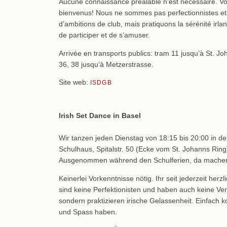
Aucune connaissance préalable n’est nécessaire. Vou
bienvenus! Nous ne sommes pas perfectionnistes et
d’ambitions de club, mais pratiquons la sérénité irlanda
de participer et de s’amuser.
Arrivée en transports publics: tram 11 jusqu’à St. J
36, 38 jusqu’à Metzerstrasse.
Site web:
ISDGB
Irish Set Dance in Basel
Wir tanzen jeden Dienstag von 18:15 bis 20:00 in d
Schulhaus, Spitalstr. 50 (Ecke vom St. Johanns Ring)
Ausgenommen während den Schulferien, da machen
Keinerlei Vorkenntnisse nötig. Ihr seit jederzeit herz
sind keine Perfektionisten und haben auch keine Ve
sondern praktizieren irische Gelassenheit. Einfac
und Spass haben.