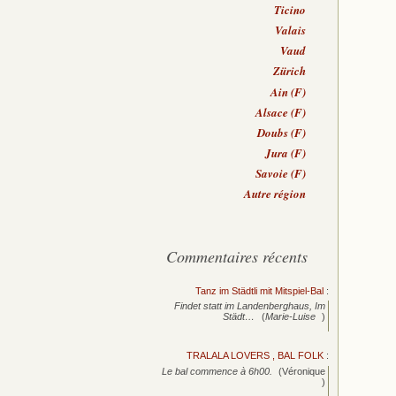
Ticino
Valais
Vaud
Zürich
Ain (F)
Alsace (F)
Doubs (F)
Jura (F)
Savoie (F)
Autre région
Commentaires récents
Tanz im Städtli mit Mitspiel-Bal
:
Findet statt im Landenberghaus, Im
Städt…
(
Marie-Luise
)
TRALALA LOVERS , BAL FOLK
:
Le bal commence à 6h00.
(Véronique
)