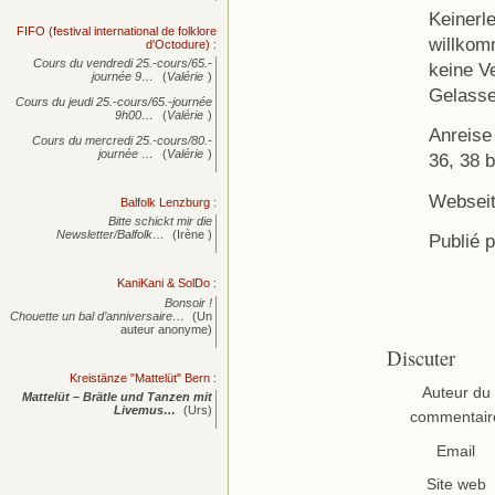
Keinerle
FIFO (festival international de folklore
willkom
d'Octodure)
:
Cours du vendredi 25.-cours/65.-
keine V
journée
9…
(
Valérie
)
Gelasse
Cours du jeudi 25.-cours/65.-journée
9h00…
(
Valérie
)
Anreise
Cours du mercredi 25.-cours/80.-
journée
…
(
Valérie
)
36, 38 
Websei
Balfolk Lenzburg
:
Bitte schickt mir die
Newsletter/Balfolk…
(Irène )
Publié 
KaniKani & SolDo
:
Bonsoir !
Chouette un bal d’anniversaire…
(Un
auteur anonyme)
Discuter
Kreistänze "Mattelüt" Bern
:
Auteur du
Mattelüt – Brätle und Tanzen mit
Livemus…
(Urs)
commentair
Email
Site web