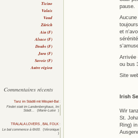
Ticino
pause.
Valais
Aucune 
Vaud
toujour
Zürich
et n’avo
Ain (F)
sérénité
Alsace (F)
s’amuse
Doubs (F)
Jura (F)
Arrivée 
Savoie (F)
ou bus 
Autre région
Site we
Commentaires récents
Irish S
Tanz im Städtli mit Mitspiel-Bal
:
Findet statt im Landenberghaus, Im
Wir tan
Städt…
(
Marie-Luise
)
St. Joh
Ring) in
TRALALA LOVERS , BAL FOLK
:
Le bal commence à 6h00.
(Véronique
Ausgeno
)