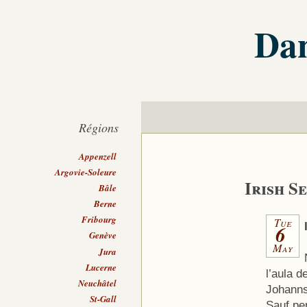
Dan
Régions
Appenzell
Argovie-Soleure
Irish S
Bâle
Berne
Fribourg
Tue
6
Genève
May
Jura
Lucerne
l’aula d
Neuchâtel
Johanns
St-Gall
Sauf pe