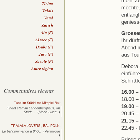
mehr Ze
Ticino
möchte,
Valais
entlang
Vaud
geniess
Zürich
Ain (F)
Grosse
Alsace (F)
Ihr dürf
Doubs (F)
Abend m
Jura (F)
aus Tou
Savoie (F)
Debora 
Autre région
einführe
Schritt
Commentaires récents
16.00 –
18.00 – 
Tanz im Städtli mit Mitspiel-Bal
:
19.00 –
Findet statt im Landenberghaus, Im
Städt…
(
Marie-Luise
)
20.45 –
21.15 –
TRALALA LOVERS , BAL FOLK
:
22.45 -
Le bal commence à 6h00.
(Véronique
)
Bringe d