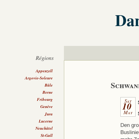
Dan
Régions
Appenzell
Argovie-Soleure
Schwan
Bâle
Berne
Fribourg
Sat
10
Genève
May
Jura
Lucerne
Den gro
Neuchâtel
Buslini
St-Gall