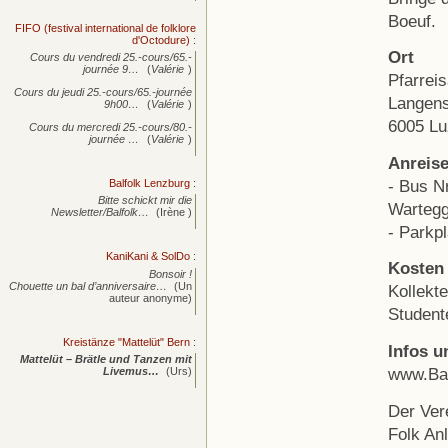
Boeuf.
FIFO (festival international de folklore
d'Octodure)
:
Ort
Cours du vendredi 25.-cours/65.-
journée
9…
(
Valérie
)
Pfarreis
Cours du jeudi 25.-cours/65.-journée
Langens
9h00…
(
Valérie
)
6005 Lu
Cours du mercredi 25.-cours/80.-
journée
…
(
Valérie
)
Anreise
- Bus Nr
Balfolk Lenzburg
:
Bitte schickt mir die
Warteg
Newsletter/Balfolk…
(Irène )
- Parkp
KaniKani & SolDo
:
Kosten
Bonsoir !
Chouette un bal d’anniversaire…
(Un
Kollekt
auteur anonyme)
Studen
Kreistänze "Mattelüt" Bern
:
Infos u
Mattelüt – Brätle und Tanzen mit
www.Bal
Livemus…
(Urs)
Der Ver
Folk An