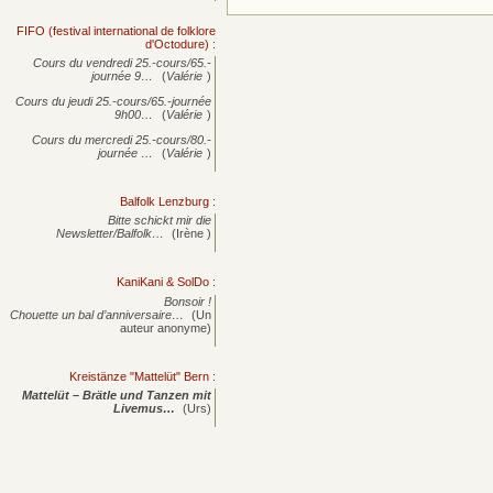
FIFO (festival international de folklore
d'Octodure)
:
Cours du vendredi 25.-cours/65.-
journée
9…
(
Valérie
)
Cours du jeudi 25.-cours/65.-journée
9h00…
(
Valérie
)
Cours du mercredi 25.-cours/80.-
journée
…
(
Valérie
)
Balfolk Lenzburg
:
Bitte schickt mir die
Newsletter/Balfolk…
(Irène )
KaniKani & SolDo
:
Bonsoir !
Chouette un bal d’anniversaire…
(Un
auteur anonyme)
Kreistänze "Mattelüt" Bern
:
Mattelüt – Brätle und Tanzen mit
Livemus…
(Urs)