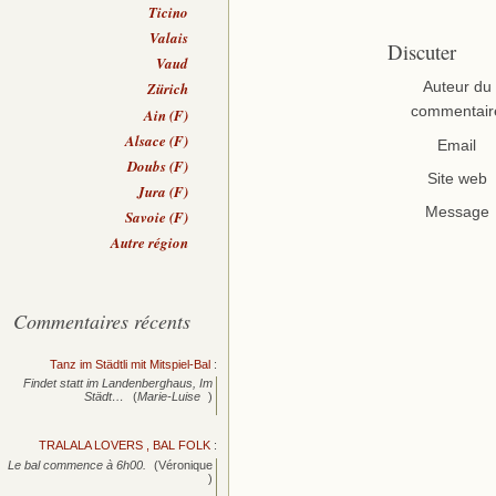
Ticino
Valais
Discuter
Vaud
Auteur du
Zürich
commentair
Ain (F)
Alsace (F)
Email
Doubs (F)
Site web
Jura (F)
Message
Savoie (F)
Autre région
Commentaires récents
Tanz im Städtli mit Mitspiel-Bal
:
Findet statt im Landenberghaus, Im
Städt…
(
Marie-Luise
)
TRALALA LOVERS , BAL FOLK
:
Le bal commence à 6h00.
(Véronique
)