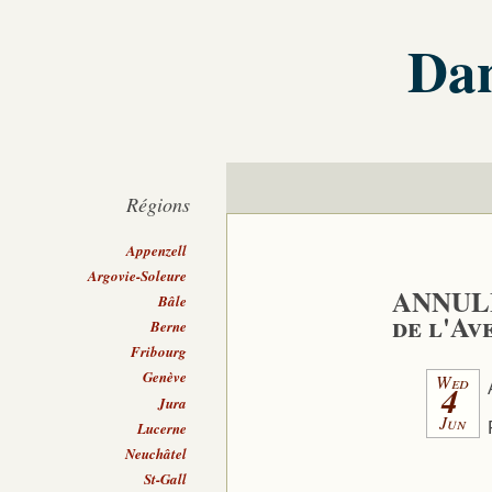
Dan
Régions
Appenzell
Argovie-Soleure
ANNULE
Bâle
de l'Av
Berne
Fribourg
Genève
Wed
4
Jura
Jun
Lucerne
Neuchâtel
St-Gall