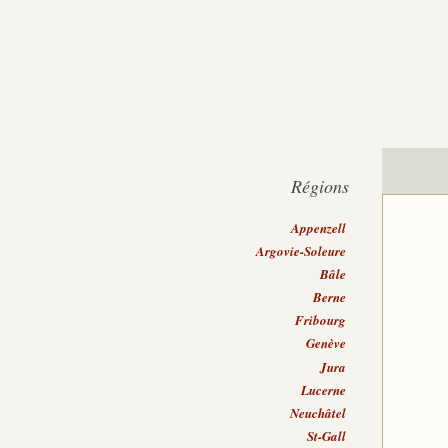
Régions
Appenzell
Argovie-Soleure
Bâle
Berne
Fribourg
Genève
Jura
Lucerne
Neuchâtel
St-Gall