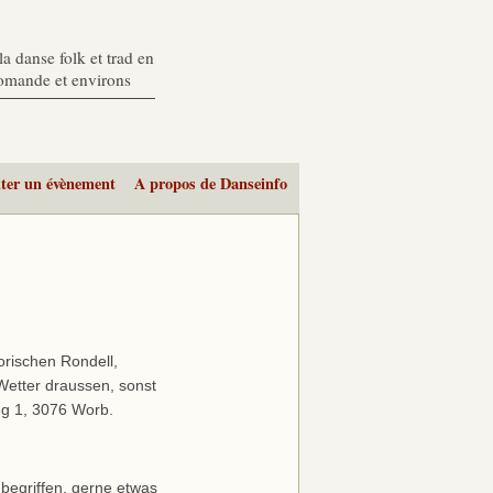
a danse folk et trad en
romande et environs
ter un évènement
A propos de Danseinfo
orischen Rondell,
etter draussen, sonst
g 1, 3076 Worb.
begriffen, gerne etwas