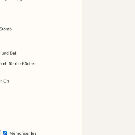
 Stomp
 und Bal
.ch für die Küche…
or Ort
Mémoriser les