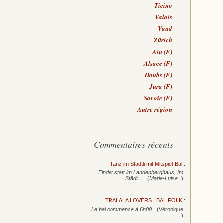
Ticino
Valais
Vaud
Zürich
Ain (F)
Alsace (F)
Doubs (F)
Jura (F)
Savoie (F)
Autre région
Commentaires récents
Tanz im Städtli mit Mitspiel-Bal
:
Findet statt im Landenberghaus, Im
Städt…
(
Marie-Luise
)
TRALALA LOVERS , BAL FOLK
:
Le bal commence à 6h00.
(Véronique
)