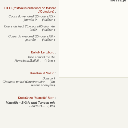
Message
FIFO (festival international de folklore
d'Octodure)
:
Cours du vendredi 25.-cours/65.-
journée
9…
(
Valérie
)
Cours du jeudi 25.-cours/65.-journée
9h00…
(
Valérie
)
Cours du mercredi 25.-cours/80.-
journée
…
(
Valérie
)
Balfolk Lenzburg
:
Bitte schickt mir die
Newsletter/Balfolk…
(Irène )
KaniKani & SolDo
:
Bonsoir !
Chouette un bal d’anniversaire…
(Un
auteur anonyme)
Kreistänze "Mattelüt" Bern
:
Mattelüt – Brätle und Tanzen mit
Livemus…
(Urs)