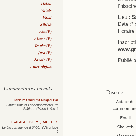
Ticino
l’histoi
Valais
Lieu :
S
Vaud
Date :*
Zürich
Horaire
Ain (F)
Alsace (F)
Inscript
Doubs (F)
www.gr
Jura (F)
Savoie (F)
Publié 
Autre région
Commentaires récents
Discuter
Tanz im Städtli mit Mitspiel-Bal
:
Auteur du
Findet statt im Landenberghaus, Im
commentair
Städt…
(
Marie-Luise
)
Email
TRALALA LOVERS , BAL FOLK
:
Site web
Le bal commence à 6h00.
(Véronique
)