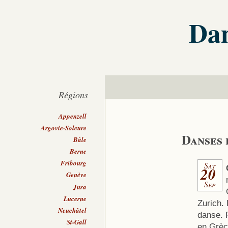
Dan
Régions
Appenzell
Argovie-Soleure
Danses 
Bâle
Berne
Fribourg
Sat
20
Genève
Sep
Jura
Lucerne
Zurich.
Neuchâtel
danse. 
St-Gall
en Grèc