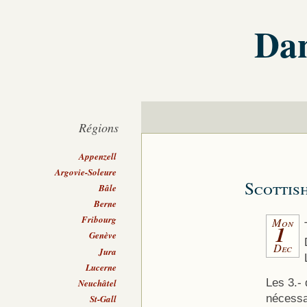
Dan
Régions
Appenzell
Argovie-Soleure
Scottis
Bâle
Berne
Fribourg
Mon
1
Genève
Dec
Jura
Lucerne
Les 3.- 
Neuchâtel
nécessa
St-Gall