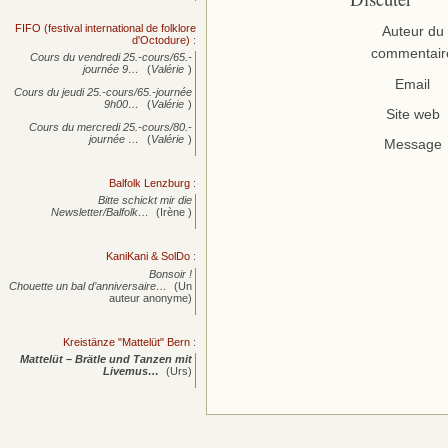
FIFO (festival international de folklore
Auteur du
d'Octodure)
:
commentair
Cours du vendredi 25.-cours/65.-
journée
9…
(
Valérie
)
Email
Cours du jeudi 25.-cours/65.-journée
9h00…
(
Valérie
)
Site web
Cours du mercredi 25.-cours/80.-
journée
…
(
Valérie
)
Message
Balfolk Lenzburg
:
Bitte schickt mir die
Newsletter/Balfolk…
(Irène )
KaniKani & SolDo
:
Bonsoir !
Chouette un bal d’anniversaire…
(Un
auteur anonyme)
Kreistänze "Mattelüt" Bern
:
Mattelüt – Brätle und Tanzen mit
Livemus…
(Urs)