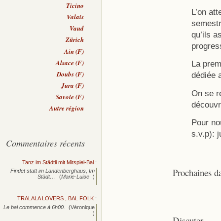
Ticino
L’on att
Valais
semestr
Vaud
qu’ils a
Zürich
progres
Ain (F)
Alsace (F)
La prem
Doubs (F)
dédiée a
Jura (F)
On se ré
Savoie (F)
découvr
Autre région
Pour no
s.v.p):
Commentaires récents
Tanz im Städtli mit Mitspiel-Bal
:
Prochaines d
Findet statt im Landenberghaus, Im
Städt…
(
Marie-Luise
)
TRALALA LOVERS , BAL FOLK
:
Le bal commence à 6h00.
(Véronique
)
Discuter