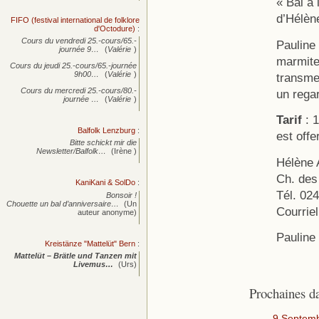
« Bal à
d’Hélèn
FIFO (festival international de folklore
d'Octodure)
:
Cours du vendredi 25.-cours/65.-
Pauline
journée
9…
(
Valérie
)
marmite 
Cours du jeudi 25.-cours/65.-journée
9h00…
(
Valérie
)
transmet
Cours du mercredi 25.-cours/80.-
un regar
journée
…
(
Valérie
)
Tarif
: 1
Balfolk Lenzburg
:
est offe
Bitte schickt mir die
Newsletter/Balfolk…
(Irène )
Hélène 
Ch. des
KaniKani & SolDo
:
Tél. 02
Bonsoir !
Chouette un bal d’anniversaire…
(Un
Courrie
auteur anonyme)
Pauline
Kreistänze "Mattelüt" Bern
:
Mattelüt – Brätle und Tanzen mit
Livemus…
(Urs)
Prochaines d
9 Septem