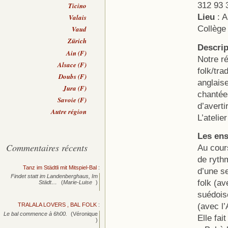
312 93 
Ticino
Lieu
: A
Valais
Collège 
Vaud
Zürich
Descrip
Ain (F)
Notre ré
Alsace (F)
folk/tra
Doubs (F)
anglais
Jura (F)
chantée
Savoie (F)
d’avertir
Autre région
L’atelie
Les en
Commentaires récents
Au cour
de ryth
Tanz im Städtli mit Mitspiel-Bal
:
d’une s
Findet statt im Landenberghaus, Im
folk (av
Städt…
(
Marie-Luise
)
suédois
(avec l’
TRALALA LOVERS , BAL FOLK
:
Le bal commence à 6h00.
(Véronique
Elle fai
)