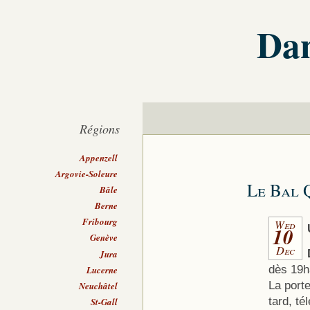
Dan
Régions
Appenzell
Argovie-Soleure
Le Bal 
Bâle
Berne
Fribourg
Wed
10
Genève
Dec
Jura
dès 19h
Lucerne
La porte
Neuchâtel
tard, t
St-Gall