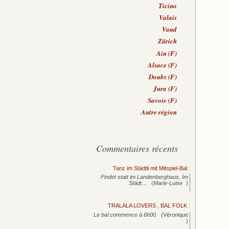
Ticino
Valais
Vaud
Zürich
Ain (F)
Alsace (F)
Doubs (F)
Jura (F)
Savoie (F)
Autre région
Commentaires récents
Tanz im Städtli mit Mitspiel-Bal
:
Findet statt im Landenberghaus, Im
Städt…
(
Marie-Luise
)
TRALALA LOVERS , BAL FOLK
:
Le bal commence à 6h00.
(Véronique
)