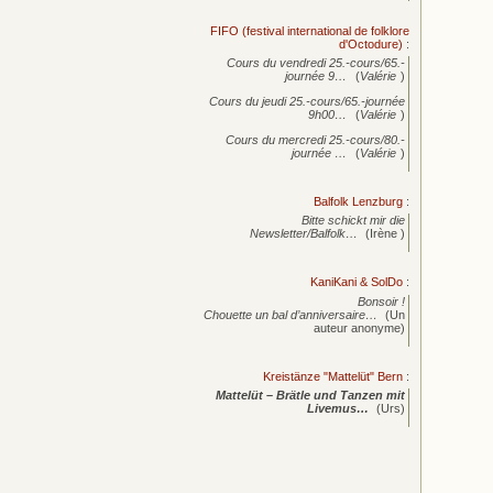
FIFO (festival international de folklore
d'Octodure)
:
Cours du vendredi 25.-cours/65.-
journée
9…
(
Valérie
)
Cours du jeudi 25.-cours/65.-journée
9h00…
(
Valérie
)
Cours du mercredi 25.-cours/80.-
journée
…
(
Valérie
)
Balfolk Lenzburg
:
Bitte schickt mir die
Newsletter/Balfolk…
(Irène )
KaniKani & SolDo
:
Bonsoir !
Chouette un bal d’anniversaire…
(Un
auteur anonyme)
Kreistänze "Mattelüt" Bern
:
Mattelüt – Brätle und Tanzen mit
Livemus…
(Urs)