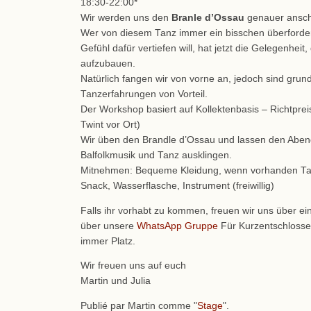
18:30-22:00*
Wir werden uns den
Branle d’Ossau
genauer ansc
Wer von diesem Tanz immer ein bisschen überforder
Gefühl dafür vertiefen will, hat jetzt die Gelegenheit, 
aufzubauen.
Natürlich fangen wir von vorne an, jedoch sind grund
Tanzerfahrungen von Vorteil.
Der Workshop basiert auf Kollektenbasis – Richtprei
Twint vor Ort)
Wir üben den Brandle d’Ossau und lassen den Abend
Balfolkmusik und Tanz ausklingen.
Mitnehmen: Bequeme Kleidung, wenn vorhanden Tan
Snack, Wasserflasche, Instrument (freiwillig)
Falls ihr vorhabt zu kommen, freuen wir uns über ei
über unsere
WhatsApp Gruppe
Für Kurzentschlossen
immer Platz.
Wir freuen uns auf euch
Martin und Julia
Publié par Martin comme "
Stage
".