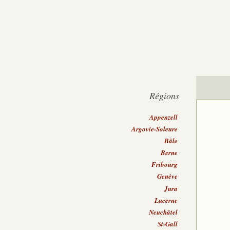
Régions
Appenzell
Argovie-Soleure
Bâle
Berne
Fribourg
Genève
Jura
Lucerne
Neuchâtel
St-Gall