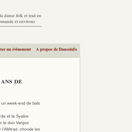
a danse folk et trad en
romande et environs
ter un évènement
A propos de Danseinfo
 ans de
e un week-end de bals
de et la Syalire
c le duo Vargoz
 l’AMtrad, chorale les