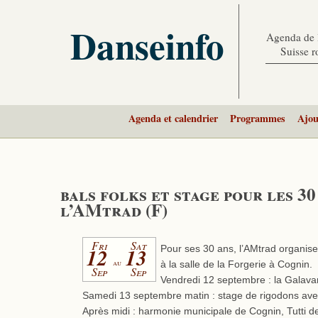
Danseinfo
Agenda de l
Suisse 
Agenda et calendrier
Programmes
Ajou
bals folks et stage pour les 30
l’AMtrad (F)
Fri
Sat
12
13
Pour ses 30 ans, l’AMtrad organis
au
à la salle de la Forgerie à Cognin.
Sep
Sep
Vendredi 12 septembre : la Galavar
Samedi 13 septembre matin : stage de rigodons ave
Après midi : harmonie municipale de Cognin, Tutti de