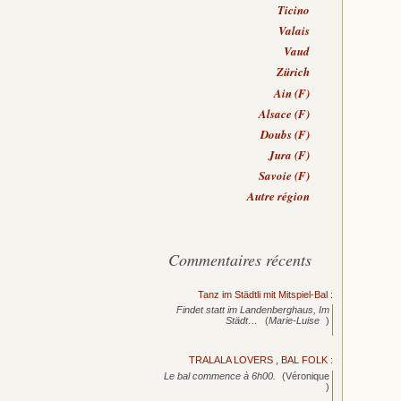
Ticino
Valais
Vaud
Zürich
Ain (F)
Alsace (F)
Doubs (F)
Jura (F)
Savoie (F)
Autre région
Commentaires récents
Tanz im Städtli mit Mitspiel-Bal
:
Findet statt im Landenberghaus, Im
Städt…
(
Marie-Luise
)
TRALALA LOVERS , BAL FOLK
:
Le bal commence à 6h00.
(Véronique
)