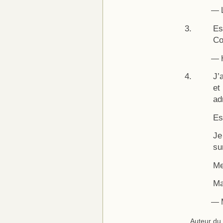
— L
Es
Co
— H
J’
et 
ad
Es
Je
su
Me
Ma
— M
Auteur du