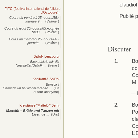
claudio
FIFO (festival international de folklore
d'Octodure)
:
Publié 
Cours du vendredi 25.-cours/65.-
journée
9…
(
Valérie
)
Cours du jeudi 25.-cours/65.-journée
9h00…
(
Valérie
)
Cours du mercredi 25.-cours/80.-
journée
…
(
Valérie
)
Discuter
Balfolk Lenzburg
:
Bo
Bitte schickt mir die
Newsletter/Balfolk…
(Irène )
co
Co
KaniKani & SolDo
:
M 
Bonsoir !
Chouette un bal d’anniversaire…
(Un
auteur anonyme)
— M
Bo
Kreistänze "Mattelüt" Bern
:
Po
Mattelüt – Brätle und Tanzen mit
Livemus…
(Urs)
cl
Co
L’