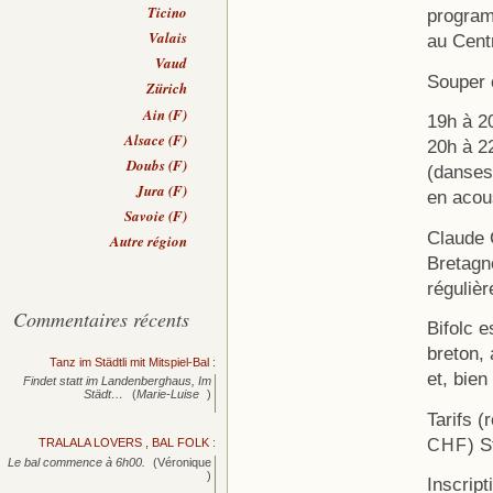
Ticino
program
Valais
au Cent
Vaud
Souper c
Zürich
Ain (F)
19h à 2
Alsace (F)
20h à 22
Doubs (F)
(danses
Jura (F)
en acou
Savoie (F)
Claude 
Autre région
Bretagn
régulièr
Commentaires récents
Bifolc es
breton, 
Tanz im Städtli mit Mitspiel-Bal
:
et, bien
Findet statt im Landenberghaus, Im
Städt…
(
Marie-Luise
)
Tarifs (
) 
CHF
TRALALA LOVERS , BAL FOLK
:
Le bal commence à 6h00.
(Véronique
)
Inscrip