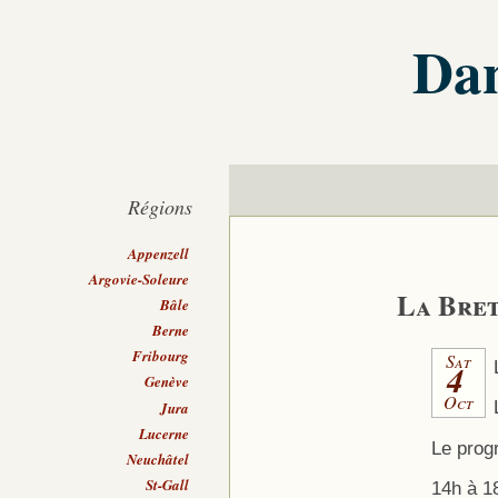
Dan
Régions
Appenzell
Argovie-Soleure
La Bret
Bâle
Berne
Fribourg
Sat
4
Genève
Oct
Jura
Lucerne
Le pro
Neuchâtel
St-Gall
14h à 1