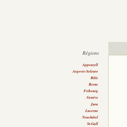
Régions
Appenzell
Argovie-Soleure
Bâle
Berne
Fribourg
Genève
Jura
Lucerne
Neuchâtel
St-Gall