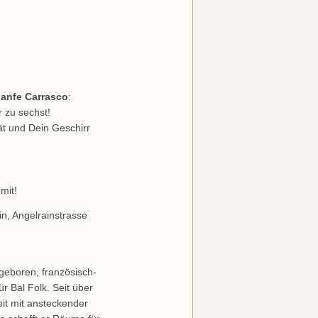
anfe Carrasco
:
r zu sechst!
ät und Dein Geschirr
mit!
in, Angelrainstrasse
 geboren, französisch-
r Bal Folk. Seit über
it mit ansteckender