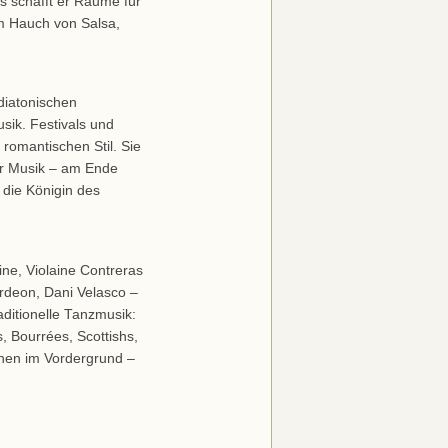
 schafft er Räume für
em Hauch von Salsa,
diatonischen
sik. Festivals und
romantischen Stil. Sie
er Musik – am Ende
 die Königin des
ne, Violaine Contreras
ordeon, Dani Velasco –
aditionelle Tanzmusik:
, Bourrées, Scottishs,
tehen im Vordergrund –