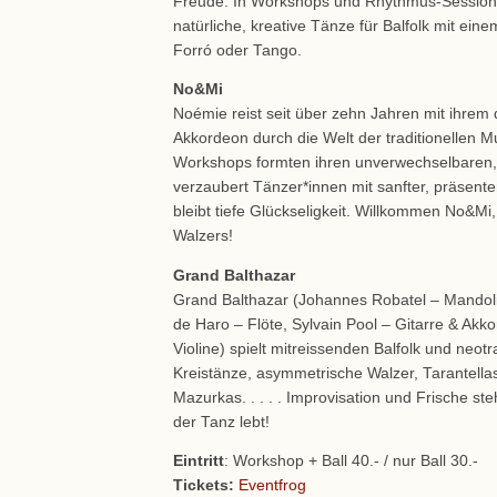
Freude. In Workshops und Rhythmus-Sessions
natürliche, kreative Tänze für Balfolk mit ein
Forró oder Tango.
No&Mi
Noémie reist seit über zehn Jahren mit ihrem 
Akkordeon durch die Welt der traditionellen Mu
Workshops formten ihren unverwechselbaren, 
verzaubert Tänzer*innen mit sanfter, präsent
bleibt tiefe Glückseligkeit. Willkommen No&Mi,
Walzers!
Grand Balthazar
Grand Balthazar (Johannes Robatel – Mandoli
de Haro – Flöte, Sylvain Pool – Gitarre & Akk
Violine) spielt mitreissenden Balfolk und neotr
Kreistänze, asymmetrische Walzer, Tarantellas
Mazurkas. . . . . Improvisation und Frische s
der Tanz lebt!
Eintritt
: Workshop + Ball 40.- / nur Ball 30.-
Tickets:
Eventfrog