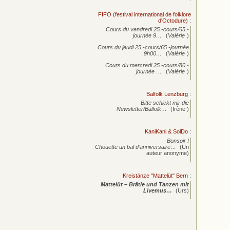
FIFO (festival international de folklore
d'Octodure)
:
Cours du vendredi 25.-cours/65.-
journée
9…
(
Valérie
)
Cours du jeudi 25.-cours/65.-journée
9h00…
(
Valérie
)
Cours du mercredi 25.-cours/80.-
journée
…
(
Valérie
)
Balfolk Lenzburg
:
Bitte schickt mir die
Newsletter/Balfolk…
(Irène )
KaniKani & SolDo
:
Bonsoir !
Chouette un bal d’anniversaire…
(Un
auteur anonyme)
Kreistänze "Mattelüt" Bern
:
Mattelüt – Brätle und Tanzen mit
Livemus…
(Urs)