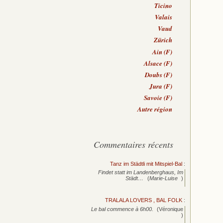
Ticino
Valais
Vaud
Zürich
Ain (F)
Alsace (F)
Doubs (F)
Jura (F)
Savoie (F)
Autre région
Commentaires récents
Tanz im Städtli mit Mitspiel-Bal
:
Findet statt im Landenberghaus, Im
Städt…
(
Marie-Luise
)
TRALALA LOVERS , BAL FOLK
:
Le bal commence à 6h00.
(Véronique
)