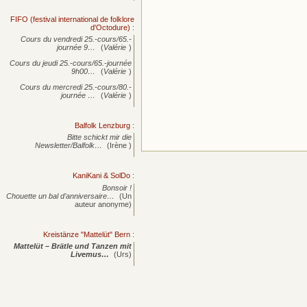
FIFO (festival international de folklore
d'Octodure)
:
Cours du vendredi 25.-cours/65.-
journée
9…
(
Valérie
)
Cours du jeudi 25.-cours/65.-journée
9h00…
(
Valérie
)
Cours du mercredi 25.-cours/80.-
journée
…
(
Valérie
)
Balfolk Lenzburg
:
Bitte schickt mir die
Newsletter/Balfolk…
(Irène )
KaniKani & SolDo
:
Bonsoir !
Chouette un bal d’anniversaire…
(Un
auteur anonyme)
Kreistänze "Mattelüt" Bern
:
Mattelüt – Brätle und Tanzen mit
Livemus…
(Urs)