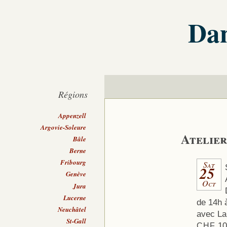
Dan
Régions
Appenzell
Argovie-Soleure
Atelier
Bâle
Berne
Fribourg
Sat
25
Genève
Oct
Jura
Lucerne
de 14h 
Neuchâtel
avec La
St-Gall
10
CHF