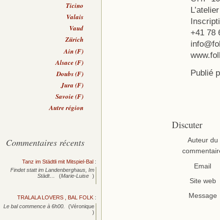
Ticino
L’atelie
Valais
Inscript
Vaud
+41 78 
Zürich
info@fo
Ain (F)
www.fol
Alsace (F)
Publié 
Doubs (F)
Jura (F)
Savoie (F)
Autre région
Discuter
Commentaires récents
Auteur du
commentair
Tanz im Städtli mit Mitspiel-Bal
:
Email
Findet statt im Landenberghaus, Im
Städt…
(
Marie-Luise
)
Site web
Message
TRALALA LOVERS , BAL FOLK
:
Le bal commence à 6h00.
(Véronique
)