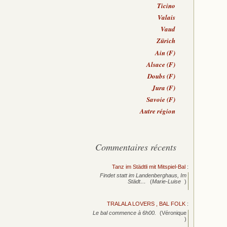
Ticino
Valais
Vaud
Zürich
Ain (F)
Alsace (F)
Doubs (F)
Jura (F)
Savoie (F)
Autre région
Commentaires récents
Tanz im Städtli mit Mitspiel-Bal
:
Findet statt im Landenberghaus, Im
Städt…
(
Marie-Luise
)
TRALALA LOVERS , BAL FOLK
:
Le bal commence à 6h00.
(Véronique
)