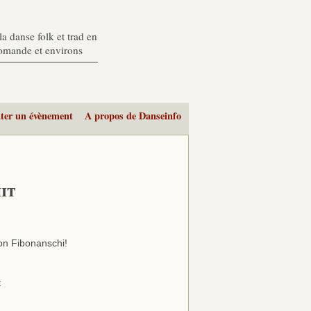
a danse folk et trad en
romande et environs
ter un évènement
A propos de Danseinfo
it
on Fibonanschi!
t