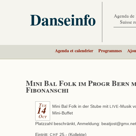
Danseinfo
Agenda de l
Suisse 
Agenda et calendrier
Programmes
Ajou
Mini Bal Folk im Progr Bern m
Fibonanschi
Tue
14
Mini Bal Folk in der Stube mit
-Musik v
LIVE
Mini-Buffet
Oct
Platzzahl beschränkt, Anmeldung: beatjost@gmx.ne
Eintritt:
25.- (Kollekte)
CHF