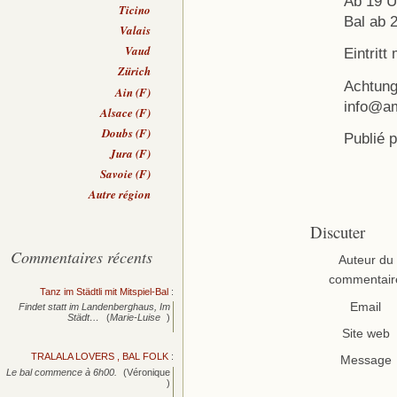
Ab 19 U
Ticino
Bal ab 
Valais
Vaud
Eintritt
Zürich
Achtung
Ain (F)
info@am
Alsace (F)
Doubs (F)
Publié 
Jura (F)
Savoie (F)
Autre région
Discuter
Commentaires récents
Auteur du
commentair
Tanz im Städtli mit Mitspiel-Bal
:
Email
Findet statt im Landenberghaus, Im
Städt…
(
Marie-Luise
)
Site web
TRALALA LOVERS , BAL FOLK
:
Message
Le bal commence à 6h00.
(Véronique
)