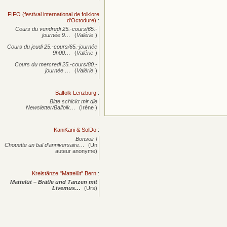
FIFO (festival international de folklore
d'Octodure)
:
Cours du vendredi 25.-cours/65.-
journée
9…
(
Valérie
)
Cours du jeudi 25.-cours/65.-journée
9h00…
(
Valérie
)
Cours du mercredi 25.-cours/80.-
journée
…
(
Valérie
)
Balfolk Lenzburg
:
Bitte schickt mir die
Newsletter/Balfolk…
(Irène )
KaniKani & SolDo
:
Bonsoir !
Chouette un bal d’anniversaire…
(Un
auteur anonyme)
Kreistänze "Mattelüt" Bern
:
Mattelüt – Brätle und Tanzen mit
Livemus…
(Urs)