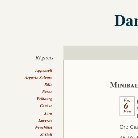
Dan
Régions
Appenzell
Argovie-Soleure
Minibal
Bâle
Berne
Fribourg
Fri
6
Genève
Feb
Jura
Lucerne
Ort: Ca
Neuchâtel
St-Gall