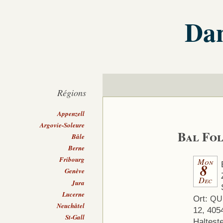
Dan
Régions
Appenzell
Argovie-Soleure
Bal Fo
Bâle
Berne
Fribourg
Mon
8
Genève
Dec
Jura
Lucerne
Ort:
QU
Neuchâtel
12, 405
St-Gall
Haltest