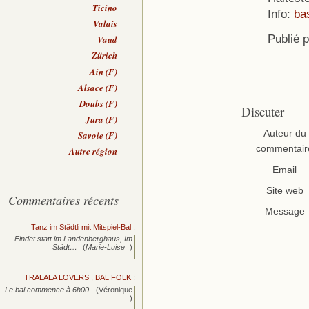
Ticino
Info:
ba
Valais
Publié 
Vaud
Zürich
Ain (F)
Alsace (F)
Doubs (F)
Discuter
Jura (F)
Auteur du
Savoie (F)
commentair
Autre région
Email
Site web
Commentaires récents
Message
Tanz im Städtli mit Mitspiel-Bal
:
Findet statt im Landenberghaus, Im
Städt…
(
Marie-Luise
)
TRALALA LOVERS , BAL FOLK
:
Le bal commence à 6h00.
(Véronique
)