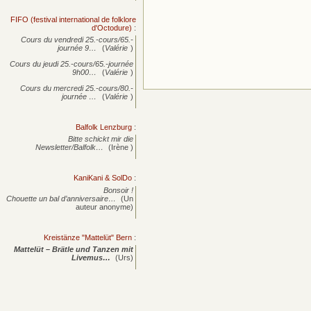
FIFO (festival international de folklore
d'Octodure)
:
Cours du vendredi 25.-cours/65.-
journée
9…
(
Valérie
)
Cours du jeudi 25.-cours/65.-journée
9h00…
(
Valérie
)
Cours du mercredi 25.-cours/80.-
journée
…
(
Valérie
)
Balfolk Lenzburg
:
Bitte schickt mir die
Newsletter/Balfolk…
(Irène )
KaniKani & SolDo
:
Bonsoir !
Chouette un bal d’anniversaire…
(Un
auteur anonyme)
Kreistänze "Mattelüt" Bern
:
Mattelüt – Brätle und Tanzen mit
Livemus…
(Urs)