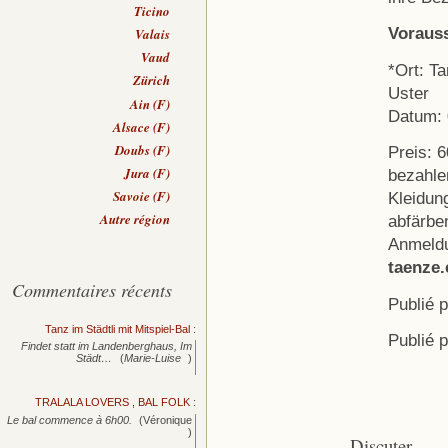
Ticino
Vorauss
Valais
Vaud
*Ort: T
Zürich
Uster
Ain (F)
Datum: 
Alsace (F)
Doubs (F)
Preis: 6
Jura (F)
bezahle
Savoie (F)
Kleidun
Autre région
abfärbe
Anmeldu
taenze.
Commentaires récents
Publié 
Tanz im Städtli mit Mitspiel-Bal
:
Publié 
Findet statt im Landenberghaus, Im
Städt…
(
Marie-Luise
)
TRALALA LOVERS , BAL FOLK
:
Le bal commence à 6h00.
(Véronique
)
Discuter