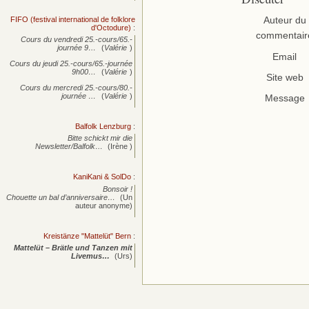
FIFO (festival international de folklore
Auteur du
d'Octodure)
:
commentair
Cours du vendredi 25.-cours/65.-
journée
9…
(
Valérie
)
Email
Cours du jeudi 25.-cours/65.-journée
9h00…
(
Valérie
)
Site web
Cours du mercredi 25.-cours/80.-
journée
…
(
Valérie
)
Message
Balfolk Lenzburg
:
Bitte schickt mir die
Newsletter/Balfolk…
(Irène )
KaniKani & SolDo
:
Bonsoir !
Chouette un bal d’anniversaire…
(Un
auteur anonyme)
Kreistänze "Mattelüt" Bern
:
Mattelüt – Brätle und Tanzen mit
Livemus…
(Urs)