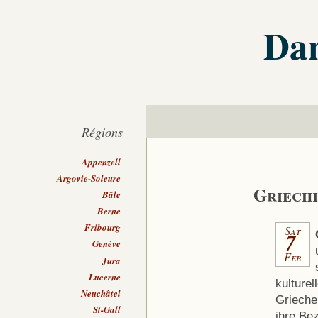
Dan
Régions
Appenzell
Argovie-Soleure
Griechi
Bâle
Berne
Fribourg
Sat
7
Genève
Feb
Jura
Lucerne
kulturel
Neuchâtel
Grieche
St-Gall
ihre Be