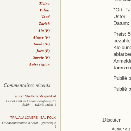
Ticino
*Ort: T
Valais
Uster
Vaud
Datum: 
Zürich
Ain (F)
Preis: 5
Alsace (F)
bezahle
Doubs (F)
Kleidun
Jura (F)
abfärbe
Savoie (F)
Anmeldu
Autre région
taenze.
Publié 
Commentaires récents
Publié 
Tanz im Städtli mit Mitspiel-Bal
:
Findet statt im Landenberghaus, Im
Städt…
(
Marie-Luise
)
TRALALA LOVERS , BAL FOLK
:
Discuter
Le bal commence à 6h00.
(Véronique
)
Auteur du