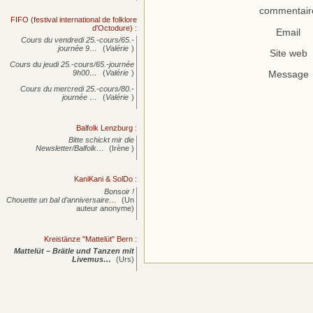
commentair
FIFO (festival international de folklore
d'Octodure)
:
Email
Cours du vendredi 25.-cours/65.-
journée
9…
(
Valérie
)
Site web
Cours du jeudi 25.-cours/65.-journée
9h00…
(
Valérie
)
Message
Cours du mercredi 25.-cours/80.-
journée
…
(
Valérie
)
Balfolk Lenzburg
:
Bitte schickt mir die
Newsletter/Balfolk…
(Irène )
KaniKani & SolDo
:
Bonsoir !
Chouette un bal d’anniversaire…
(Un
auteur anonyme)
Kreistänze "Mattelüt" Bern
:
Mattelüt – Brätle und Tanzen mit
Livemus…
(Urs)