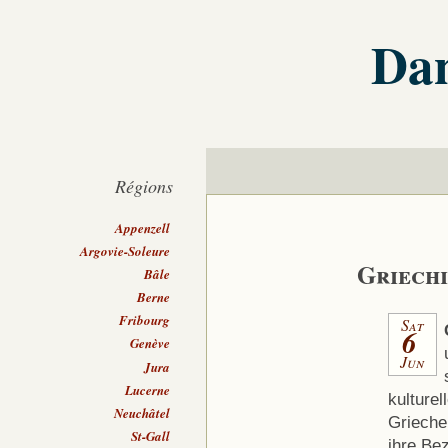
Dan
Régions
Appenzell
Argovie-Soleure
Griechi
Bâle
Berne
Fribourg
Sat
6
Genève
Jun
Jura
Lucerne
kulturel
Neuchâtel
Grieche
St-Gall
ihre Be