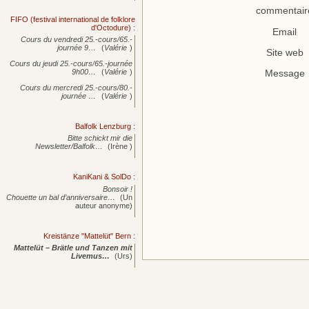
commentair
FIFO (festival international de folklore
d'Octodure)
:
Email
Cours du vendredi 25.-cours/65.-
journée
9…
(
Valérie
)
Site web
Cours du jeudi 25.-cours/65.-journée
9h00…
(
Valérie
)
Message
Cours du mercredi 25.-cours/80.-
journée
…
(
Valérie
)
Balfolk Lenzburg
:
Bitte schickt mir die
Newsletter/Balfolk…
(Irène )
KaniKani & SolDo
:
Bonsoir !
Chouette un bal d’anniversaire…
(Un
auteur anonyme)
Kreistänze "Mattelüt" Bern
:
Mattelüt – Brätle und Tanzen mit
Livemus…
(Urs)