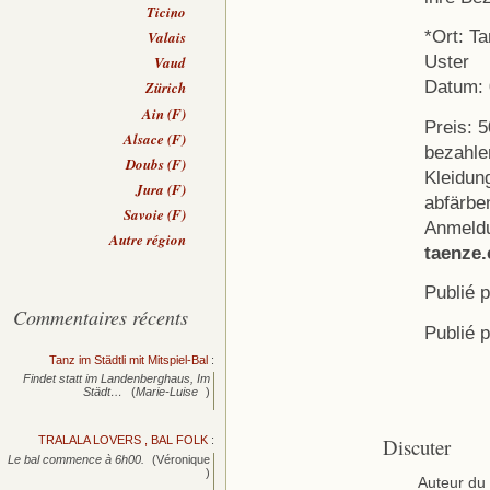
Ticino
*Ort: T
Valais
Uster
Vaud
Datum: 
Zürich
Ain (F)
Preis: 5
Alsace (F)
bezahle
Doubs (F)
Kleidun
Jura (F)
abfärbe
Savoie (F)
Anmeldu
Autre région
taenze.
Publié 
Commentaires récents
Publié 
Tanz im Städtli mit Mitspiel-Bal
:
Findet statt im Landenberghaus, Im
Städt…
(
Marie-Luise
)
TRALALA LOVERS , BAL FOLK
:
Discuter
Le bal commence à 6h00.
(Véronique
)
Auteur du