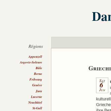
Dan
Régions
Appenzell
Argovie-Soleure
Griechi
Bâle
Berne
Fribourg
Sat
6
Genève
Jun
Jura
Lucerne
kulturel
Neuchâtel
Grieche
St-Gall
ihre Be