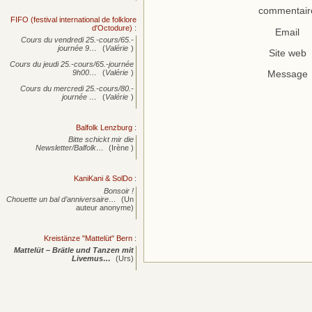
commentair
FIFO (festival international de folklore
d'Octodure)
:
Email
Cours du vendredi 25.-cours/65.-
journée
9…
(
Valérie
)
Site web
Cours du jeudi 25.-cours/65.-journée
9h00…
(
Valérie
)
Message
Cours du mercredi 25.-cours/80.-
journée
…
(
Valérie
)
Balfolk Lenzburg
:
Bitte schickt mir die
Newsletter/Balfolk…
(Irène )
KaniKani & SolDo
:
Bonsoir !
Chouette un bal d’anniversaire…
(Un
auteur anonyme)
Kreistänze "Mattelüt" Bern
:
Mattelüt – Brätle und Tanzen mit
Livemus…
(Urs)