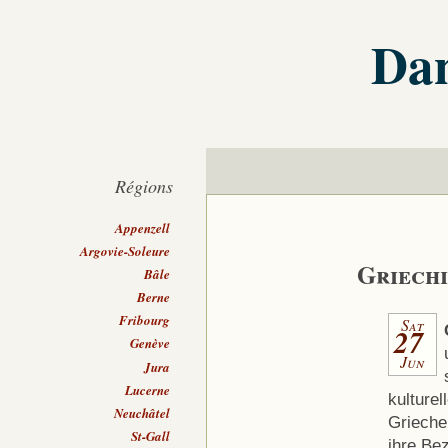
Dan
Régions
Appenzell
Argovie-Soleure
Griechi
Bâle
Berne
Fribourg
Sat
27
Genève
Jun
Jura
Lucerne
kulturel
Neuchâtel
Grieche
St-Gall
ihre Be