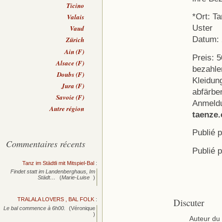
Ticino
*Ort: T
Valais
Uster
Vaud
Datum: 
Zürich
Ain (F)
Preis: 5
Alsace (F)
bezahle
Doubs (F)
Kleidun
Jura (F)
abfärbe
Savoie (F)
Anmeldu
Autre région
taenze.
Publié 
Commentaires récents
Publié 
Tanz im Städtli mit Mitspiel-Bal
:
Findet statt im Landenberghaus, Im
Städt…
(
Marie-Luise
)
TRALALA LOVERS , BAL FOLK
:
Discuter
Le bal commence à 6h00.
(Véronique
)
Auteur du