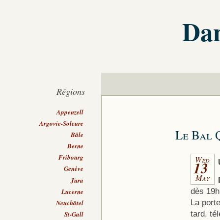
Dan
Régions
Appenzell
Argovie-Soleure
Le Bal 
Bâle
Berne
Fribourg
Wed
13
Genève
May
Jura
dès 19h
Lucerne
La porte
Neuchâtel
tard, t
St-Gall