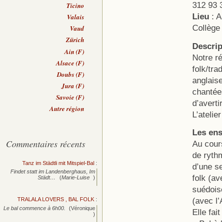
312 93 
Ticino
Lieu
: A
Valais
Collège 
Vaud
Zürich
Descrip
Ain (F)
Notre ré
Alsace (F)
folk/tra
Doubs (F)
anglais
Jura (F)
chantée
Savoie (F)
d’avertir
Autre région
L’atelie
Les en
Commentaires récents
Au cour
de ryth
Tanz im Städtli mit Mitspiel-Bal
:
d’une s
Findet statt im Landenberghaus, Im
folk (av
Städt…
(
Marie-Luise
)
suédois
(avec l’
TRALALA LOVERS , BAL FOLK
:
Le bal commence à 6h00.
(Véronique
Elle fai
)