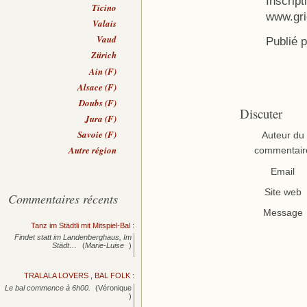
Inscrip
Ticino
www.gri
Valais
Vaud
Publié 
Zürich
Ain (F)
Alsace (F)
Doubs (F)
Discuter
Jura (F)
Savoie (F)
Auteur du
Autre région
commentair
Email
Site web
Commentaires récents
Message
Tanz im Städtli mit Mitspiel-Bal
:
Findet statt im Landenberghaus, Im
Städt…
(
Marie-Luise
)
TRALALA LOVERS , BAL FOLK
:
Le bal commence à 6h00.
(Véronique
)