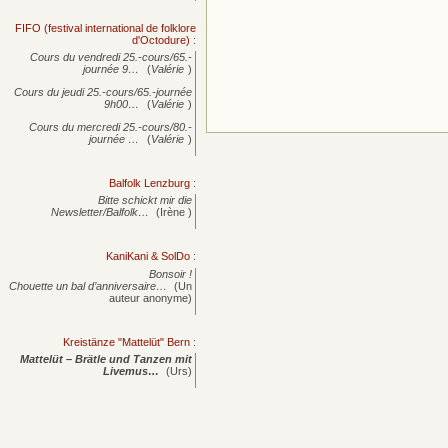
FIFO (festival international de folklore
d'Octodure)
:
Cours du vendredi 25.-cours/65.-
journée
9…
(
Valérie
)
Cours du jeudi 25.-cours/65.-journée
9h00…
(
Valérie
)
Cours du mercredi 25.-cours/80.-
journée
…
(
Valérie
)
Balfolk Lenzburg
:
Bitte schickt mir die
Newsletter/Balfolk…
(Irène )
KaniKani & SolDo
:
Bonsoir !
Chouette un bal d’anniversaire…
(Un
auteur anonyme)
Kreistänze "Mattelüt" Bern
:
Mattelüt – Brätle und Tanzen mit
Livemus…
(Urs)