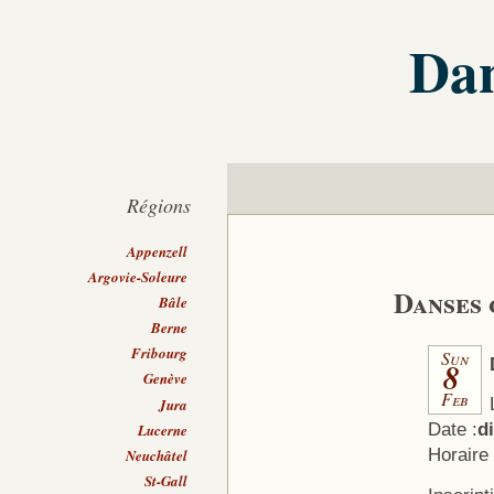
Dan
Régions
Appenzell
Argovie-Soleure
Danses
Bâle
Berne
Fribourg
Sun
8
Genève
Feb
Jura
Date :
d
Lucerne
Horaire
Neuchâtel
St-Gall