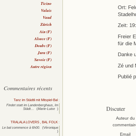
Ticino
Ort: Fe
Valais
Stadelh
Vaud
Zürich
Zeit: 1
Ain (F)
Freier E
Alsace (F)
für die 
Doubs (F)
Jura (F)
Danke u
Savoie (F)
Zé und 
Autre région
Publié 
Commentaires récents
Tanz im Städtli mit Mitspiel-Bal
:
Findet statt im Landenberghaus, Im
Discuter
Städt…
(
Marie-Luise
)
Auteur du
TRALALA LOVERS , BAL FOLK
:
commentair
Le bal commence à 6h00.
(Véronique
)
Email