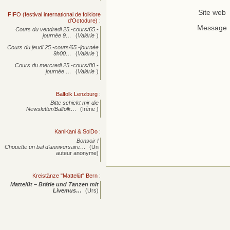
Site web
FIFO (festival international de folklore
d'Octodure)
:
Message
Cours du vendredi 25.-cours/65.-
journée
9…
(
Valérie
)
Cours du jeudi 25.-cours/65.-journée
9h00…
(
Valérie
)
Cours du mercredi 25.-cours/80.-
journée
…
(
Valérie
)
Balfolk Lenzburg
:
Bitte schickt mir die
Newsletter/Balfolk…
(Irène )
KaniKani & SolDo
:
Bonsoir !
Chouette un bal d’anniversaire…
(Un
auteur anonyme)
Kreistänze "Mattelüt" Bern
:
Mattelüt – Brätle und Tanzen mit
Livemus…
(Urs)