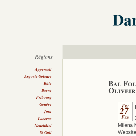
Dan
Régions
Appenzell
Argovie-Soleure
Bal Fol
Bâle
Olivei
Berne
Fribourg
Genève
Fri
27
Jura
Feb
Lucerne
Milena 
Neuchâtel
Website:
St-Gall